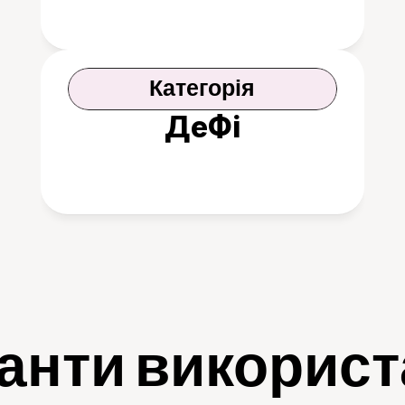
Категорія
ДеФі
анти викорис