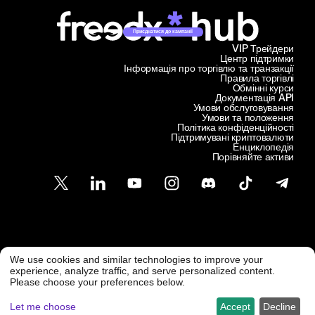
Приєднатися до кампанії
VIP Трейдери
Центр підтримки
Інформація про торгівлю та транзакції
Правила торгівлі
Обмінні курси
Документація API
Умови обслуговування
Умови та положення
Політика конфіденційності
Підтримувані криптовалюти
Енциклопедія
Порівняйте активи
Підтримка клієнтів
We use cookies and similar technologies to improve your
@ Freedx 2026
support@freedx.com
experience, analyze traffic, and serve personalized content.
Please choose your preferences below.
Let me choose
Accept
Decline