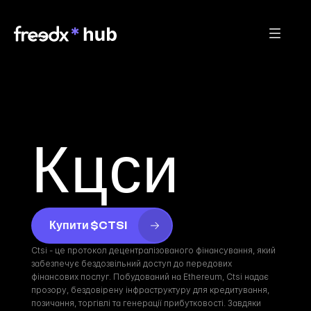
Кцси
Купити $CTSI
Ctsi - це протокол децентралізованого фінансування, який 
забезпечує бездозвільний доступ до передових 
фінансових послуг. Побудований на Ethereum, Ctsi надає 
прозору, бездовірену інфраструктуру для кредитування, 
позичання, торгівлі та генерації прибутковості. Завдяки 