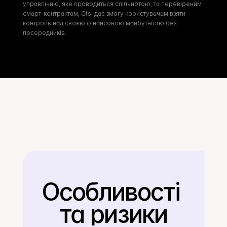
управлінню, яке проводиться спільнотою, та перевіреним 
смарт-контрактам, Ctsi дає змогу користувачам взяти 
контроль над своєю фінансовою майбутністю без 
посередників.
Особливості 
Назад
та ризики