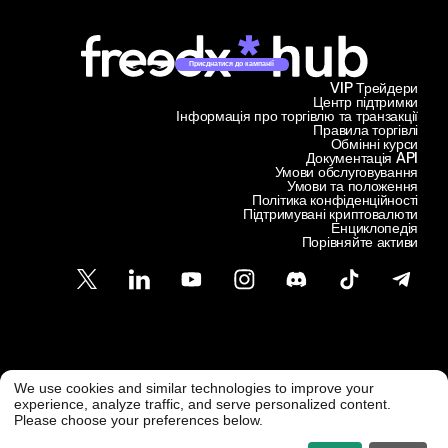
Приєднатися до кампанії
VIP Трейдери
Центр підтримки
Інформація про торгівлю та транзакції
Правила торгівлі
Обмінні курси
Документація API
Умови обслуговування
Умови та положення
Політика конфіденційності
Підтримувані криптовалюти
Енциклопедія
Порівняйте активи
Підтримка клієнтів
We use cookies and similar technologies to improve your
@ Freedx 2026
support@freedx.com
experience, analyze traffic, and serve personalized content.
Please choose your preferences below.