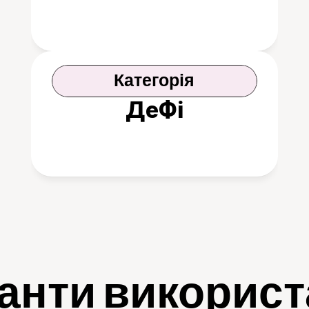
Категорія
ДеФі
анти викорис