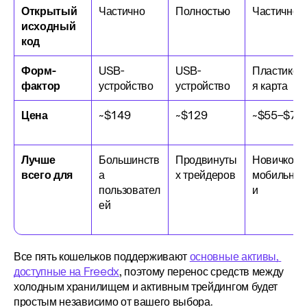
Открытый 
Частично
Полностью
Частично
исходный 
код
Форм-
USB-
USB-
Пластиков
фактор
устройство
устройство
я карта
Цена
~$149
~$129
~$55–$70
Лучше 
Большинств
Продвинуты
Новичков, 
всего для
а 
х трейдеров
мобильнос
пользовател
и
ей
Все пять кошельков поддерживают 
основные активы, 
доступные на Freedx
, поэтому перенос средств между 
холодным хранилищем и активным трейдингом будет 
простым независимо от вашего выбора.