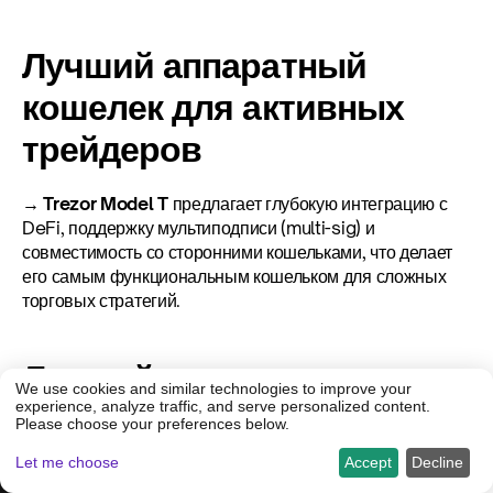
Лучший аппаратный 
кошелек для активных 
трейдеров
→ Trezor Model T
 предлагает глубокую интеграцию с 
DeFi, поддержку мультиподписи (multi-sig) и 
совместимость со сторонними кошельками, что делает 
его самым функциональным кошельком для сложных 
торговых стратегий.
Лучший кошелек для 
We use cookies and similar technologies to improve your
experience, analyze traffic, and serve personalized content.
холодного хранения 
Please choose your preferences below.
долгосрочных холдеров
×
Торгуйте умнее на Freedx.
Зарегистрироваться
Let me choose
Accept
Decline