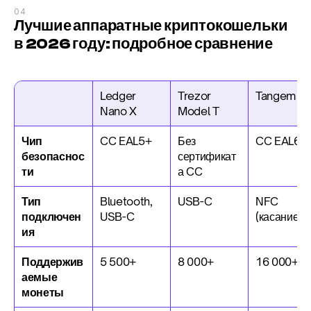
04
Лучшие аппаратные криптокошельки 
в 2026 году: подробное сравнение
Ledger 
Trezor 
Tangem
Nano X
Model T
Чип 
CC EAL5+
Без 
CC EAL6+
безопаснос
сертификат
ти
а CC
Тип 
Bluetooth, 
USB-C
NFC 
подключен
USB-C
(касание)
ия
Поддержив
5 500+
8 000+
16 000+
аемые 
монеты