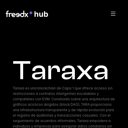
Taraxa
Taraxa es una blockchain de Capa 1 que ofrece acceso sin 
restricciones a contratos inteligentes escalables y 
compatibles con EVM. Construido sobre una arquitectura de 
gráficos acíclicos dirigidos (block DAG), TARA proporciona 
una infraestructura transparente y de rápida evolución para 
el registro de auditorías y transacciones casuales. Con el 
seguimiento de acuerdos informales, Taraxa empodera a 
individuos y empresas para asegurar datos cotidianos sin 