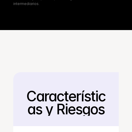
intermediarios.
Característic
Regresar
as y Riesgos