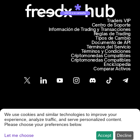
Unirse a la campaña
Traders VIP
Centro de Soporte
Información de Trading y Transacciones
Reglas de Trading
Tipos de Cambio
Documento de API
Términos del Servicio
Términos y Condiciones
Criptomonedas Compatibles
Criptomonedas Compatibles
Enciclopedia
Comparar Activos
Atención al Cliente
We use cookies and similar technologies to improve your
@ Freedx 2026
support@freedx.com
experience, analyze traffic, and serve personalized content.
Please choose your preferences below.
Let me choose
Accept
Decline