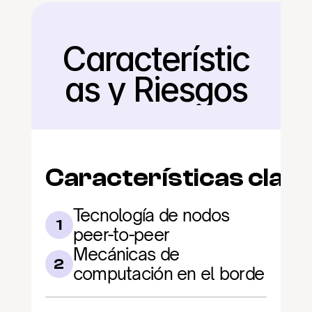
Característic
Regresar
as y Riesgos
Características clav
Tecnología de nodos 
1
peer-to-peer
Mecánicas de 
2
computación en el borde