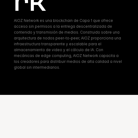
rk
AIOZ Network es una blockchain de Capa 1 que ofrece 
acceso sin permisos a la entrega descentralizada de 
contenido y transmisión de medios. Construido sobre una 
arquitectura de nodos peer-to-peer, AIOZ proporciona una 
infraestructura transparente y escalable para el 
almacenamiento de video y el cálculo de IA. Con 
mecánicas de edge computing, AIOZ Network capacita a 
los creadores para distribuir medios de alta calidad a nivel 
global sin intermediarios.