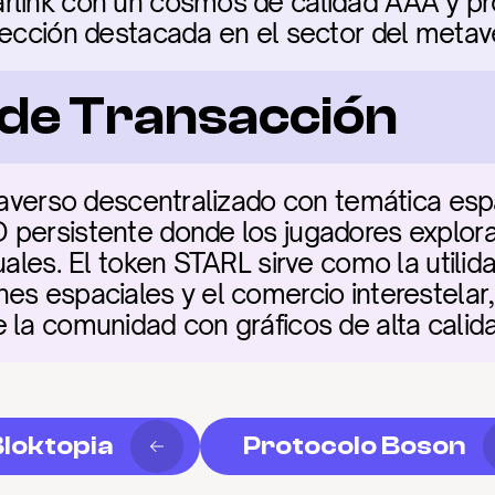
rlink con un cosmos de calidad AAA y pr
lección destacada en el sector del metav
a de Transacción
etaverso descentralizado con temática esp
 persistente donde los jugadores explora
uales. El token STARL sirve como la utilidad
s espaciales y el comercio interestelar, f
 la comunidad con gráficos de alta calid
loktopia
Protocolo Boson