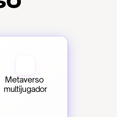
so
Metaverso 
multijugador