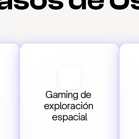
asos de U
Gaming de 
exploración 
espacial