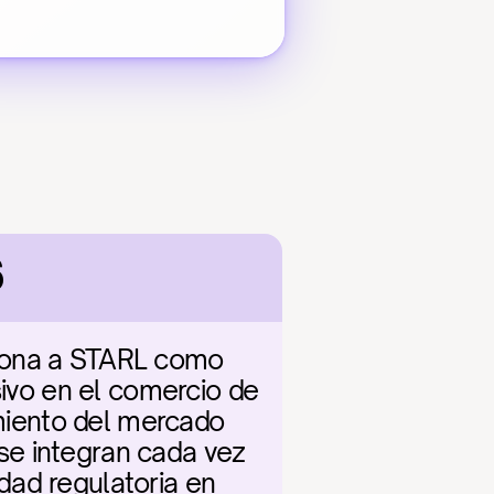
6
iona a STARL como 
sivo en el comercio de 
imiento del mercado 
e integran cada vez 
ad regulatoria en 