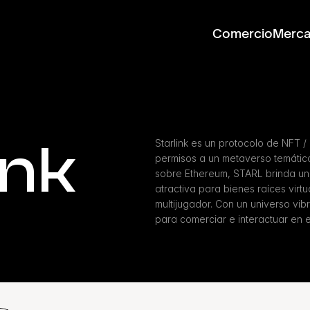
Comercio
Merc
ink
Starlink es un protocolo de NFT 
permisos a un metaverso temático
sobre Ethereum, STARL brinda una
atractiva para bienes raíces virtu
multijugador. Con un universo vibr
para comerciar e interactuar en e