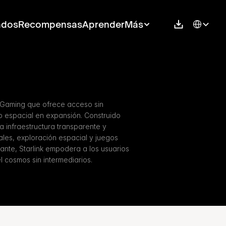
Select Langu
ados
Recompensas
Aprender
Más
/ Gaming que ofrece acceso sin 
 espacial en expansión. Construido 
 infraestructura transparente y 
ales, exploración espacial y juegos 
ante, Starlink empodera a los usuarios 
l cosmos sin intermediarios.