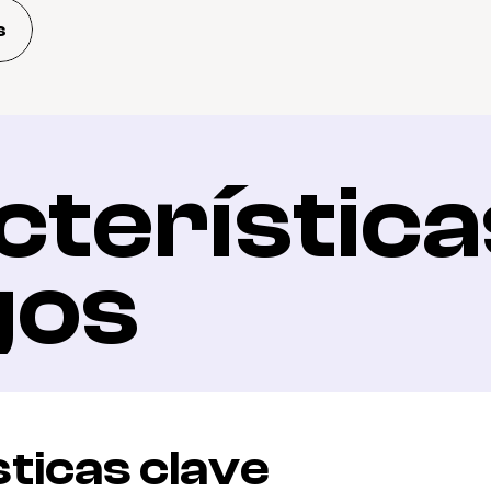
s
terísticas
gos
ticas clave