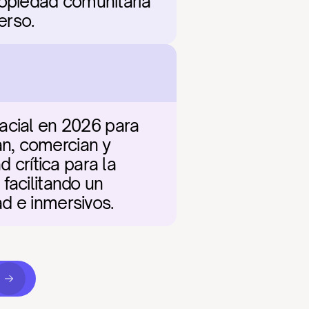
opiedad comunitaria 
erso.
acial en 2026 para 
n, comercian y 
 crítica para la 
acilitando un 
ad e inmersivos.