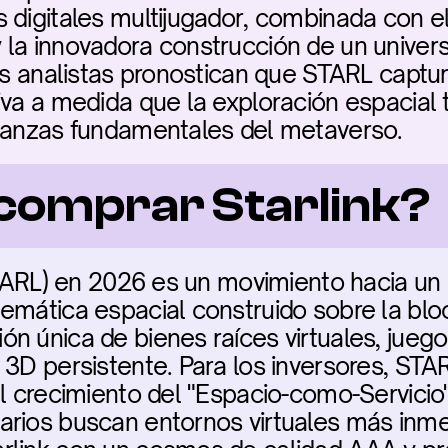
 digitales multijugador, combinada con el 
la innovadora construcción de un universo 
os analistas pronostican que STARL captur
va a medida que la exploración espacial tr
inanzas fundamentales del metaverso.
comprar Starlink?
(STARL) en 2026 es un movimiento hacia un
emática espacial construido sobre la blo
n única de bienes raíces virtuales, juegos
3D persistente. Para los inversores, STARL
l crecimiento del "Espacio-como-Servicio" 
rios buscan entornos virtuales más inmer