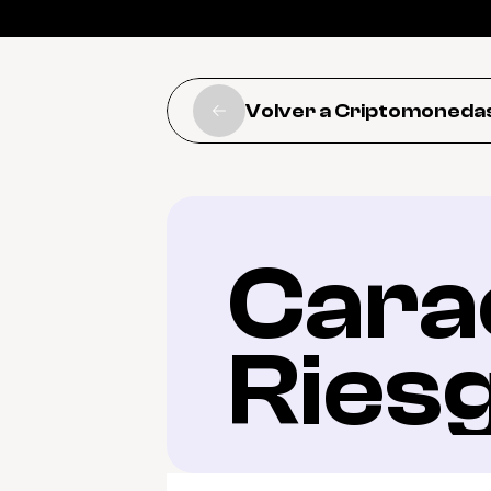
Volver a Criptomoneda
Carac
Ries