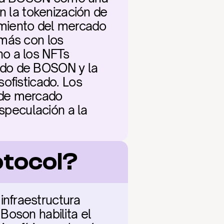
n la tokenización de 
timiento del mercado 
más con los 
o a los NFTs 
ado de BOSON y la 
ofisticado. Los 
de mercado 
speculación a la 
tocol?
nfraestructura 
oson habilita el 