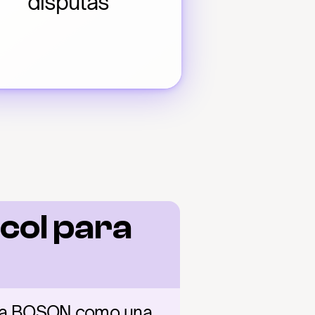
disputas
ol para 
a a BOSON como una 