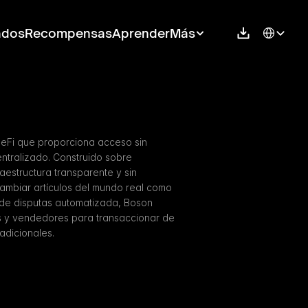
Select Langu
ados
Recompensas
Aprender
Más
eFi que proporciona acceso sin 
ntralizado. Construido sobre 
estructura transparente y sin 
ambiar artículos del mundo real como 
de disputas automatizada, Boson 
 y vendedores para transaccionar de 
adicionales.