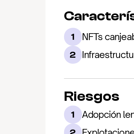
Caracterís
NFTs canjea
1
Infraestructu
2
Riesgos
Adopción len
1
Explotacione
2