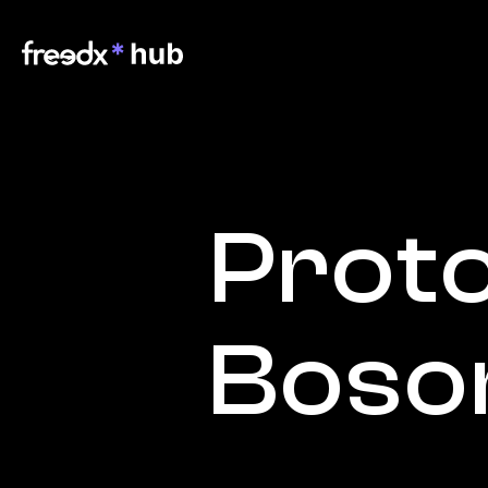
Proto
Boso