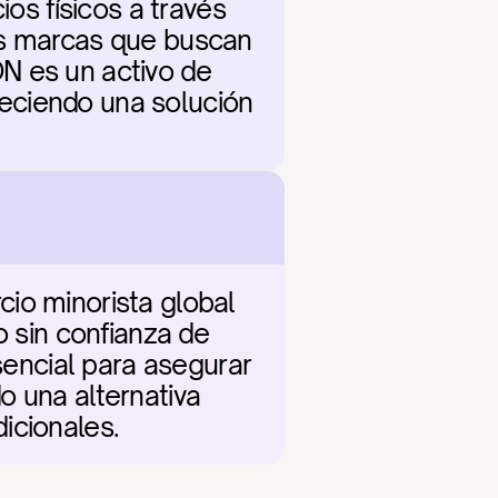
os físicos a través 
as marcas que buscan 
N es un activo de 
reciendo una solución 
io minorista global 
 sin confianza de 
sencial para asegurar 
 una alternativa 
icionales.