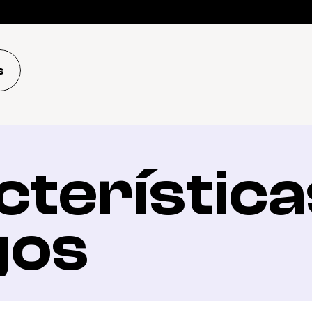
s
terísticas
gos