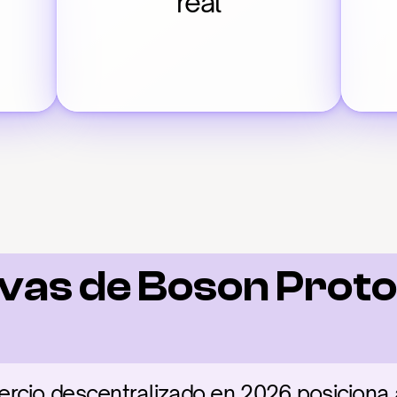
real
vas de Boson Protoc
ercio descentralizado en 2026 posicion