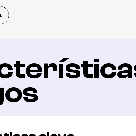
s
terísticas
gos