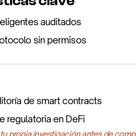
ticas clave
teligentes auditados
otocolo sin permisos
itoría de smart contracts
e regulatoria en DeFi
 tu propia investigación antes de compr