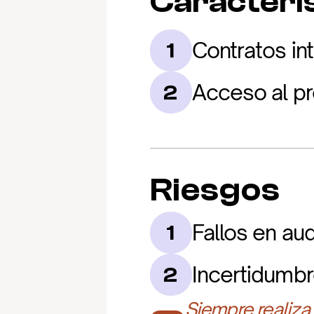
Caracterís
Contratos in
1
Acceso al pr
2
Riesgos
Fallos en aud
1
Incertidumbr
2
Siempre realiza