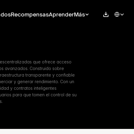
Select Langu
ados
Recompensas
Aprender
Más
descentralizadas que ofrece acceso 
ros avanzados. Construido sobre 
aestructura transparente y confiable 
erciar y generar rendimiento. Con un 
ad y contratos inteligentes 
rios para que tomen el control de su 
s.