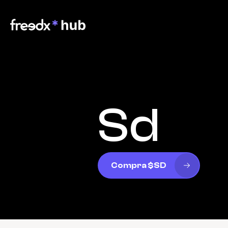
Sd
Compra $SD