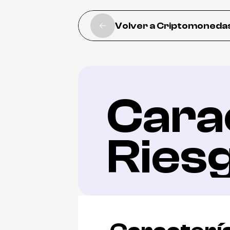
Volver a Criptomoneda
Carac
Ries