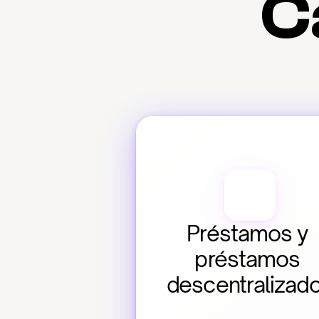
C
Préstamos y 
préstamos 
descentralizad