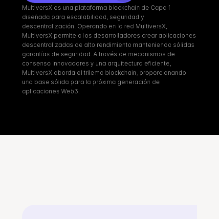
MultiversX es una plataforma blockchain de Capa 1 
diseñada para escalabilidad, seguridad y 
descentralización. Operando en la red MultiversX, 
MultiversX permite a los desarrolladores crear aplicaciones 
descentralizadas de alto rendimiento manteniendo sólidas 
garantías de seguridad. A través de mecanismos de 
consenso innovadores y una arquitectura eficiente, 
MultiversX aborda el trilema blockchain, proporcionando 
una base sólida para la próxima generación de 
aplicaciones Web3.