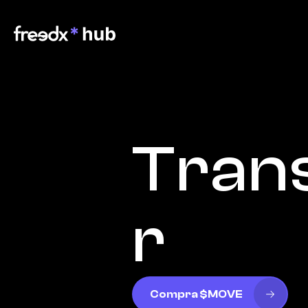
Trans
r
Compra $MOVE