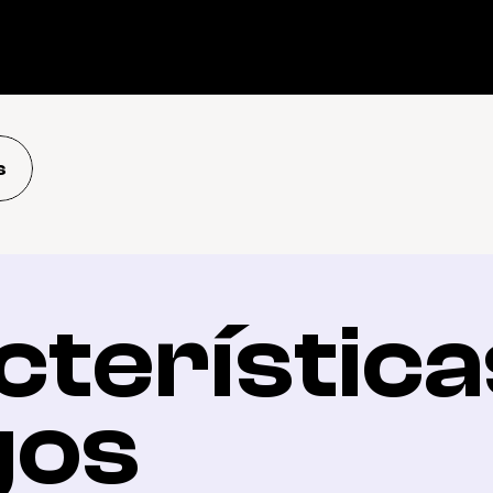
s
terísticas
gos