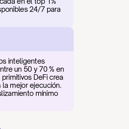
icada en el top 1% 
sponibles 24/7 para 
s inteligentes 
tre un 50 y 70 % en 
rimitivos DeFi crea 
la mejor ejecución. 
eslizamiento mínimo 