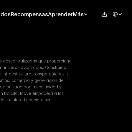
Select Langu
ados
Recompensas
Aprender
Más
s descentralizadas que proporciona 
financieros avanzados. Construido 
nfraestructura transparente y sin 
amos, comercio y generación de 
 impulsada por la comunidad y 
en batalla, Move empodera a los 
 su futuro financiero sin 