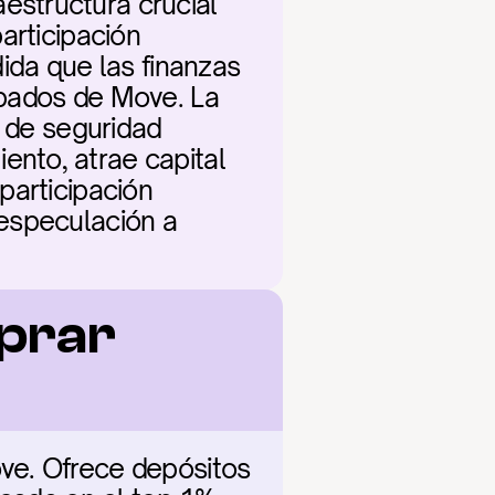
structura crucial 
rticipación 
ida que las finanzas 
bados de Move. La 
 de seguridad 
nto, atrae capital 
articipación 
especulación a 
prar 
ve. Ofrece depósitos 