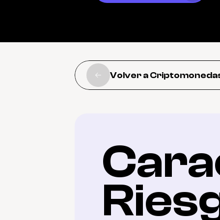
Volver a Criptomoneda
Carac
Ries