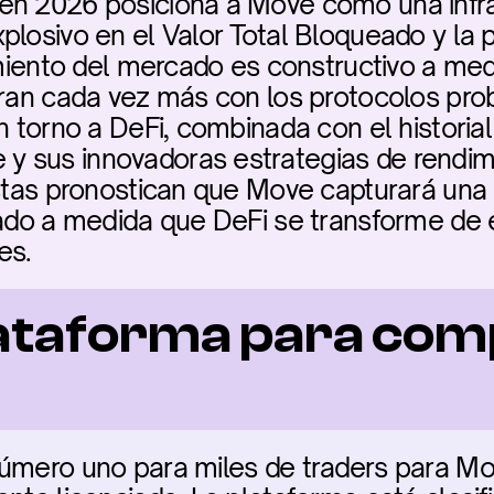
en 2026 posiciona a Move como una infrae
losivo en el Valor Total Bloqueado y la pa
timiento del mercado es constructivo a med
gran cada vez más con los protocolos pro
n torno a DeFi, combinada con el historial
 sus innovadoras estrategias de rendimie
istas pronostican que Move capturará una p
cado a medida que DeFi se transforme de 
es.
ataforma para com
número uno para miles de traders para Mo