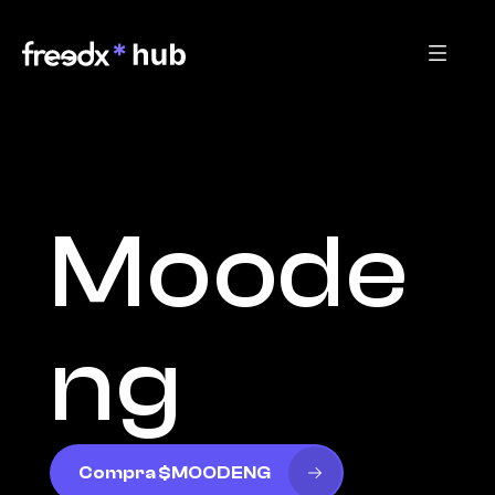
Moode
ng
Compra $MOODENG