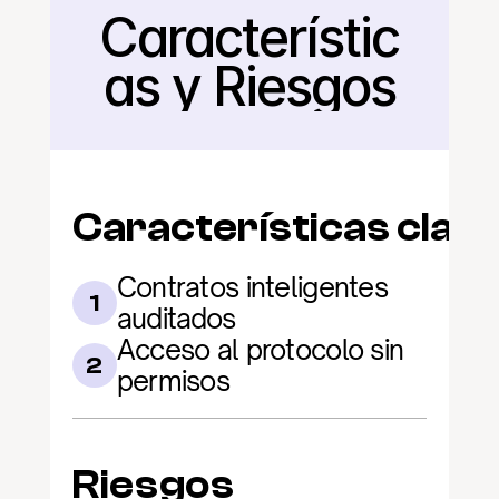
Característic
Regresar
as y Riesgos
Características clav
Contratos inteligentes 
1
auditados
Acceso al protocolo sin 
2
permisos
Riesgos