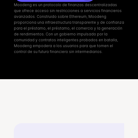
Moodeng es un protocolo de finanzas descentralizadas 
que ofrece acceso sin restricciones a servicios financieros 
avanzados. Construido sobre Ethereum, Moodeng 
proporciona una infraestructura transparente y de confianza 
para el préstamo, el préstamo, el comercio y la generación 
de rendimientos. Con un gobierno impulsado por la 
comunidad y contratos inteligentes probados en batalla, 
Moodeng empodera a los usuarios para que tomen el 
control de su futuro financiero sin intermediarios.