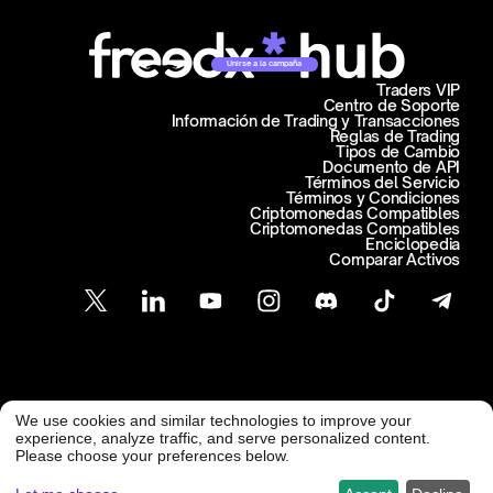
Unirse a la campaña
Traders VIP
Centro de Soporte
Información de Trading y Transacciones
Reglas de Trading
Tipos de Cambio
Documento de API
Términos del Servicio
Términos y Condiciones
Criptomonedas Compatibles
Criptomonedas Compatibles
Enciclopedia
Comparar Activos
Atención al Cliente
We use cookies and similar technologies to improve your
@ Freedx 2026
support@freedx.com
experience, analyze traffic, and serve personalized content.
Please choose your preferences below.