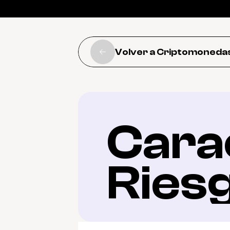
Volver a Criptomoneda
Carac
Ries