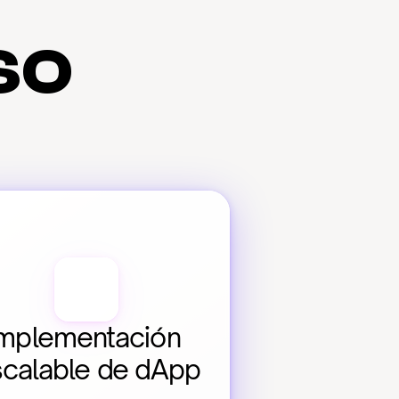
so
mplementación 
calable de dApp