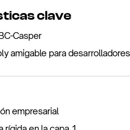
ticas clave
BC-Casper
 amigable para desarrolladore
ón empresarial
rígida en la capa 1