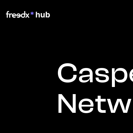
Caspe
Netw