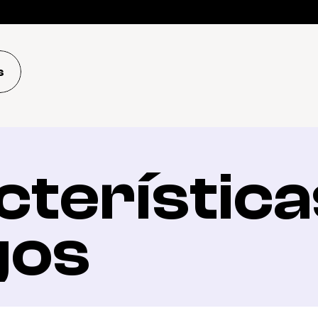
s
terísticas
gos