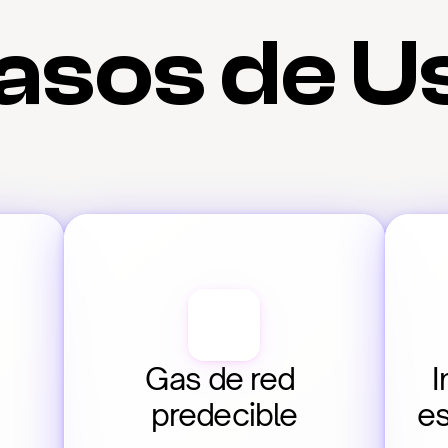
asos de U
Gas de red 
I
predecible
es