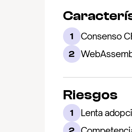
Caracterís
Consenso C
1
WebAssembly
2
Riesgos
Lenta adopci
1
Competencia 
2