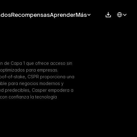
Select Langu
ados
Recompensas
Aprender
Más
n de Capa 1 que ofrece acceso sin 
 optimizados para empresas. 
of-of-stake, CSPR proporciona una 
izable para negocios modernos y 
red predecibles, Casper empodera a 
con confianza la tecnología 