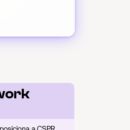
work 
posiciona a CSPR 