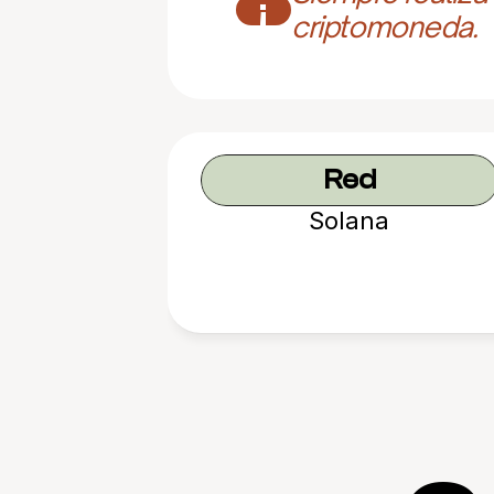
¡
criptomoneda.
Red
Solana