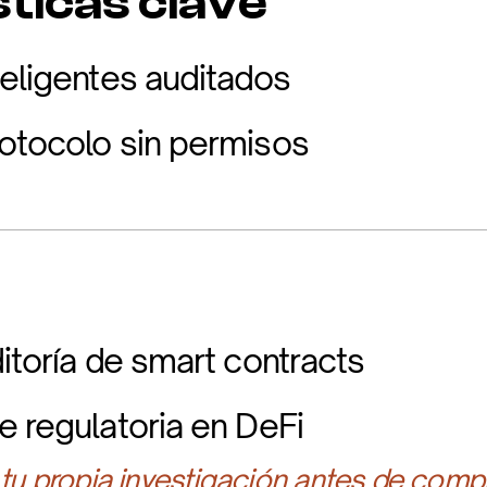
ticas clave
teligentes auditados
otocolo sin permisos
itoría de smart contracts
e regulatoria en DeFi
 tu propia investigación antes de compr