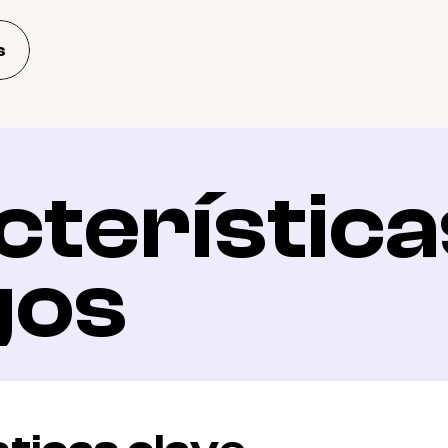
s
terísticas
gos