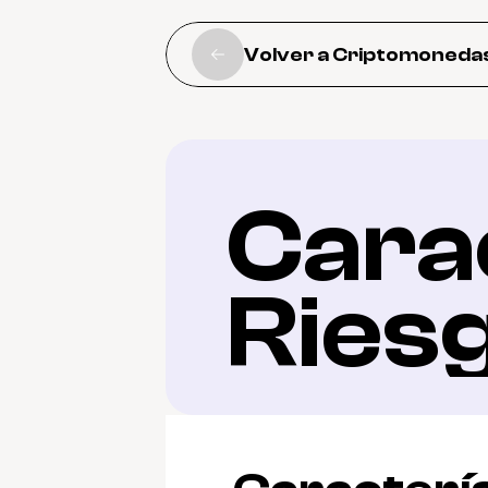
Volver a Criptomoneda
Carac
Ries