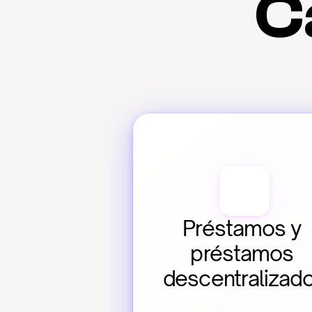
C
Préstamos y 
préstamos 
descentralizad