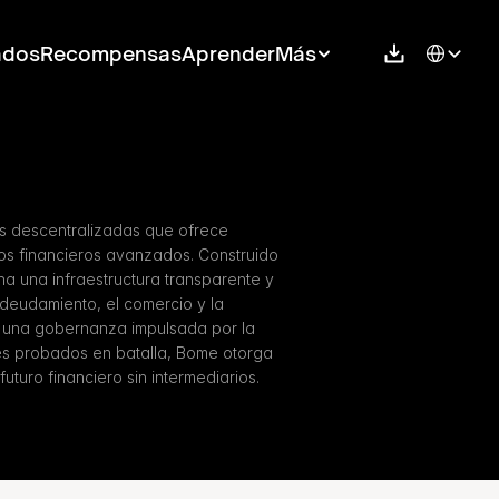
Select Langu
ados
Recompensas
Aprender
Más
s descentralizadas que ofrece 
ios financieros avanzados. Construido 
 una infraestructura transparente y 
deudamiento, el comercio y la 
 una gobernanza impulsada por la 
es probados en batalla, Bome otorga 
futuro financiero sin intermediarios.