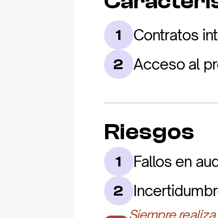
Caracterís
Contratos in
1
Acceso al pr
2
Riesgos
Fallos en aud
1
Incertidumbr
2
Siempre realiza