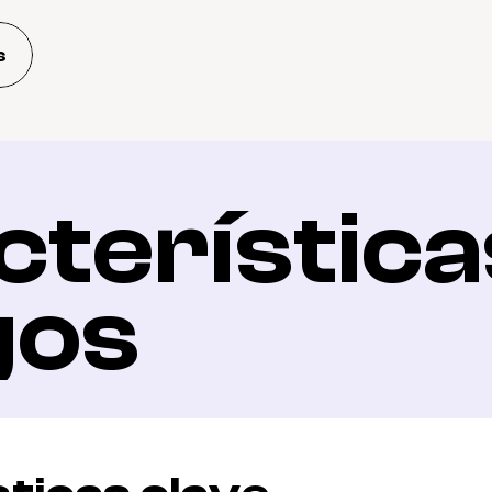
s
terísticas
gos