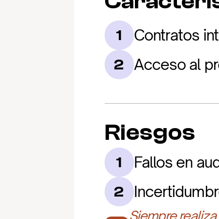
Caracterís
Contratos in
1
Acceso al pr
2
Riesgos
Fallos en aud
1
Incertidumbr
2
Siempre realiza