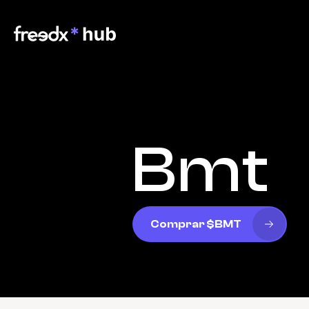
Bmt
Comprar $BMT