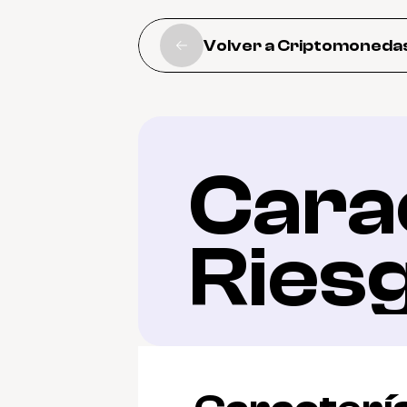
Volver a Criptomoneda
Carac
Ries