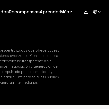
Select Langu
ados
Recompensas
Aprender
Más
descentralizadas que ofrece acceso 
ancieros avanzados. Construido sobre 
raestructura transparente y sin 
amos, negociación y generación de 
a impulsada por la comunidad y 
 batalla, Bmt permite a los usuarios 
ciero sin intermediarios.