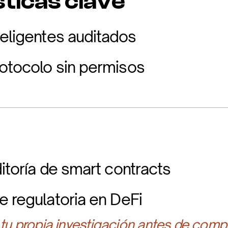
ticas clave
teligentes auditados
otocolo sin permisos
itoría de smart contracts
e regulatoria en DeFi
 tu propia investigación antes de compr