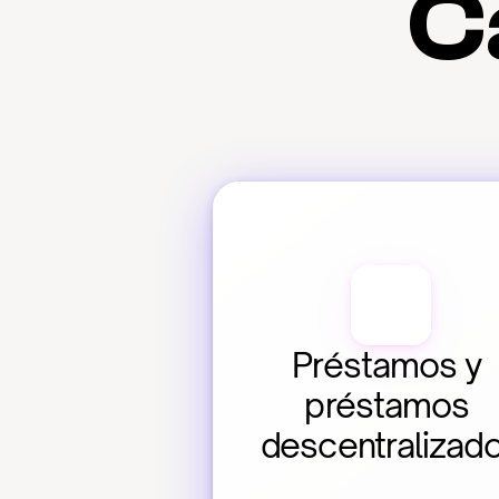
C
Préstamos y 
préstamos 
descentralizad