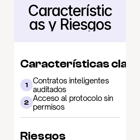
Característic
Regresar
as y Riesgos
Características clav
Contratos inteligentes 
1
auditados
Acceso al protocolo sin 
2
permisos
Riesgos