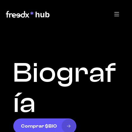
Biograf
ía
Comprar $BIO