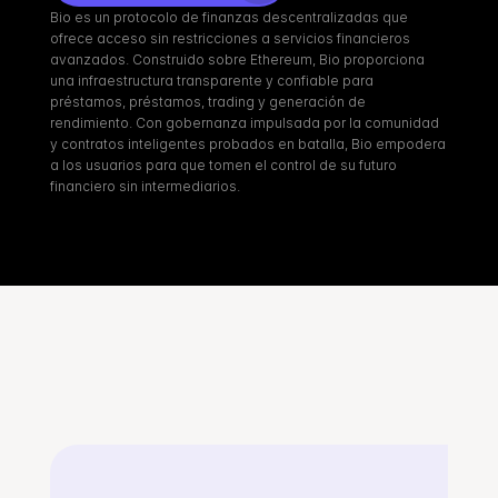
Bio es un protocolo de finanzas descentralizadas que 
ofrece acceso sin restricciones a servicios financieros 
avanzados. Construido sobre Ethereum, Bio proporciona 
una infraestructura transparente y confiable para 
préstamos, préstamos, trading y generación de 
rendimiento. Con gobernanza impulsada por la comunidad 
y contratos inteligentes probados en batalla, Bio empodera 
a los usuarios para que tomen el control de su futuro 
financiero sin intermediarios.