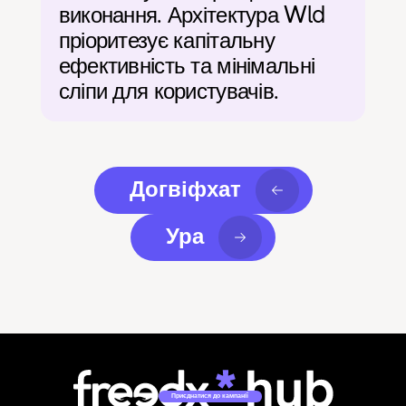
виконання. Архітектура Wld 
пріоритезує капітальну 
ефективність та мінімальні 
сліпи для користувачів.
Догвіфхат
Ура
Приєднатися до кампанії