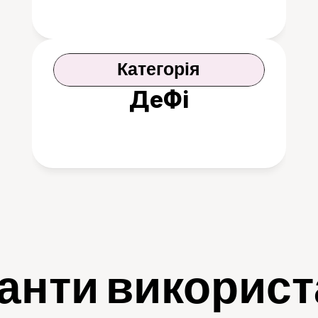
Категорія
ДеФі
анти викорис