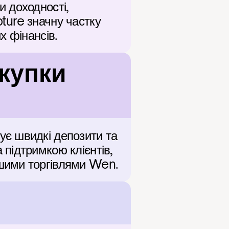
 доходності, 
ure значну частку 
х фінансів.
упки 
є швидкі депозити та 
підтримкою клієнтів, 
шими торгівлями Wen.