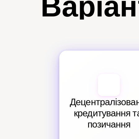
Варіан
Децентралізован
кредитування та
позичання