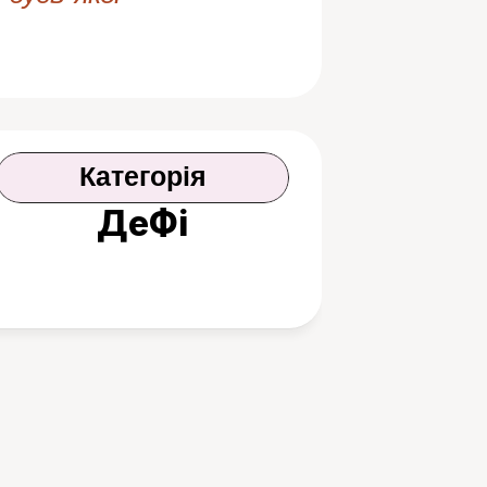
Категорія
ДеФі