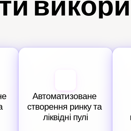
ти викор
е 
Автоматизоване 
 
створення ринку та 
ліквідні пулі