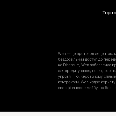
Торго
Wen — це протокол децентралізо
бездозвільний доступ до передо
на Ethereum, Wen забезпечує пр
для кредитування, позик, торгівл
управлінню, керованому спільн
контрактам, Wen надає користу
своє фінансове майбутнє без п