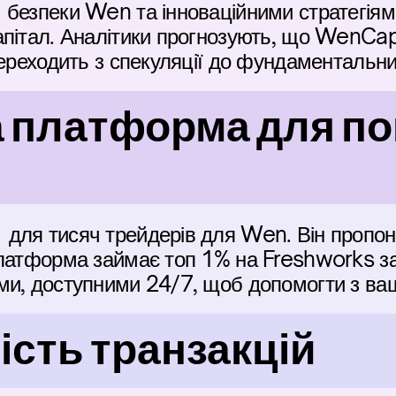
безпеки Wen та інноваційними стратегіями
пітал. Аналітики прогнозують, що WenCapt
переходить з спекуляції до фундаментальни
 платформа для пок
для тисяч трейдерів для Wen. Він пропону
латформа займає топ 1% на Freshworks за 
ми, доступними 24/7, щоб допомогти з ва
сть транзакцій