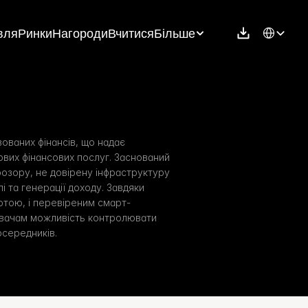
Select Langu
вля
Ринки
Нагороди
Вчитися
Більше
ваних фінансів, що надає 
вих фінансових послуг. Заснований 
озору, не довірену інфраструктуру 
і та генерації доходу. Завдяки 
отою, і перевіреним смарт-
вачам можливість контролювати 
осередників.