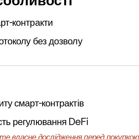
собливості
рт-контракти
отоколу без дозволу
иту смарт-контрактів
сть регулювання DeFi
е власне дослідження перед покупкою 