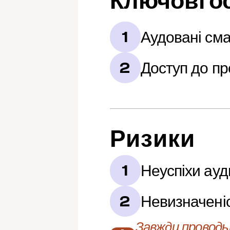
Ключові о
Аудовані сма
1
Доступ до пр
2
Ризики
Неуспіхи ауд
1
Невизначені
2
Завжди проводьт