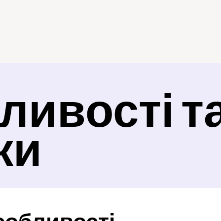
ивості та
ки