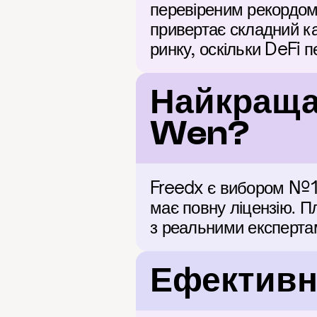
перевіреним рекордом 
привертає складний ка
ринку, оскільки DeFi 
Найкраща
Wen?
Freedx є вибором №1 
має повну ліцензію. П
з реальними експерта
Ефективні