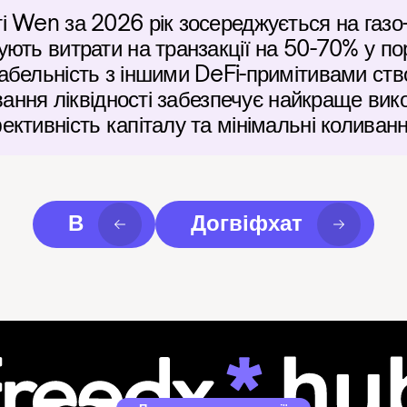
і Wen за 2026 рік зосереджується на газо
ють витрати на транзакції на 50-70% у порі
абельність з іншими DeFi-примітивами ств
вання ліквідності забезпечує найкраще вико
ктивність капіталу та мінімальні коливанн
В
Догвіфхат