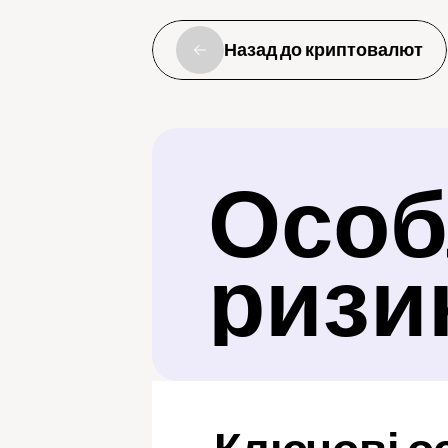
Назад до криптовалют
Особл
ризи