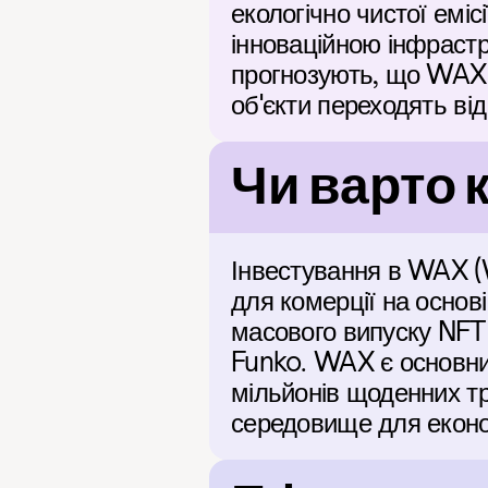
екологічно чистої еміс
інноваційною інфрастр
прогнозують, що WAX з
об'єкти переходять ві
Чи варто
Інвестування в WAX (W
для комерції на основ
масового випуску NFT 
Funko. WAX є основним
мільйонів щоденних тр
середовище для еконо