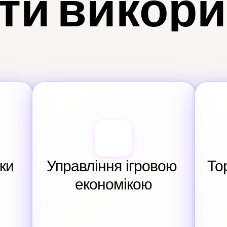
ти викор
и 
Управління ігровою 
То
економікою