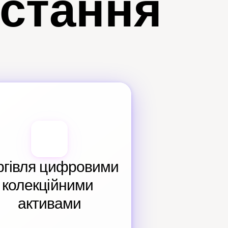
истання
ргівля цифровими 
колекційними 
активами