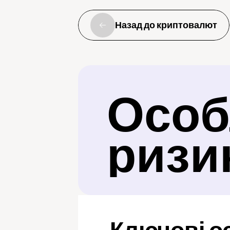
Назад до криптовалют
Особл
ризи