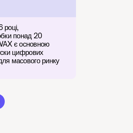
році, 
бки понад 20 
 WAX є основною 
ски цифрових 
ля масового ринку 