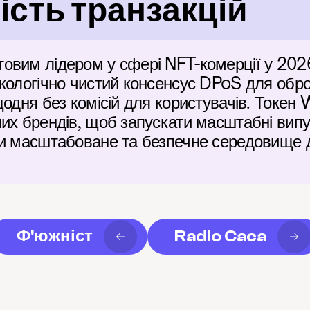
сть транзакцій
вим лідером у сфері NFT-комерції у 2026 
кологічно чистий консенсус DPoS для обро
щодня без комісій для користувачів. Токен
их брендів, щоб запускати масштабні випу
чи масштабоване та безпечне середовище д
Ф'южніст
Radio Caca