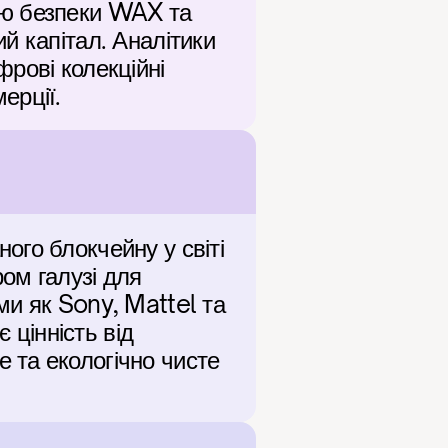
ією безпеки WAX та 
 капітал. Аналітики 
рові колекційні 
ерції.
го блокчейну у світі 
м галузі для 
и як Sony, Mattel та 
інність від 
та екологічно чисте 