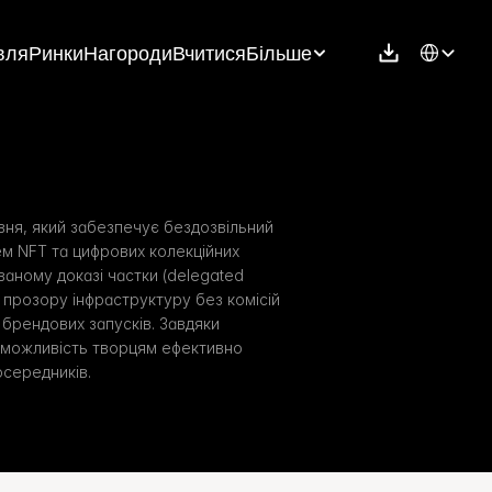
Select Langu
вля
Ринки
Нагороди
Вчитися
Більше
ня, який забезпечує бездозвільний 
м NFT та цифрових колекційних 
аному доказі частки (delegated 
 прозору інфраструктуру без комісій 
 брендових запусків. Завдяки 
 можливість творцям ефективно 
осередників.