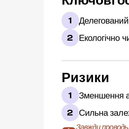
Ключові о
Делегований 
1
Екологічно ч
2
Ризики
Зменшення а
1
Сильна залеж
2
Завжди проводьт