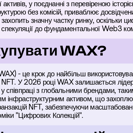
ії активів, у поєднанні з перевіреною істор
уктурою без комісій, приваблює досвідчений
ахопить значну частку ринку, оскільки циф
д спекуляції до фундаментальної Web3 ком
 купувати WAX?
AX) - це крок до найбільш використовувано
і NFT. У 2026 році WAX залишається лідеро
у співпраці з глобальними брендами, таким
 інфраструктурним активом, що захоплює ц
анзакцій NFT, забезпечуючи масштабоване 
міки "Цифрових Колекцій".