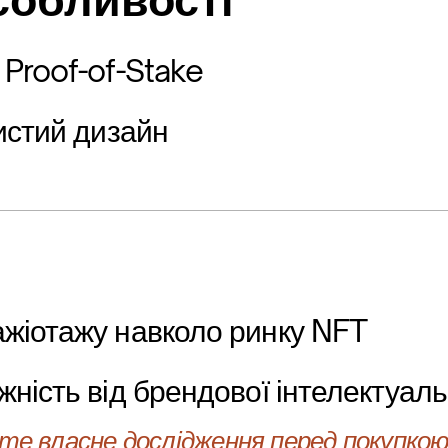
собливості
Proof-of-Stake
истий дизайн
жіотажу навколо ринку NFT
ність від брендової інтелектуаль
е власне дослідження перед покупкою 