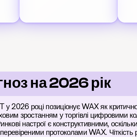
оз на 2026 рік
 у 2026 році позиціонує WAX як критично
ховим зростанням у торгівлі цифровими ко
Ринкові настрої є конструктивними, оскільки
 перевіреними протоколами WAX. Чіткість р