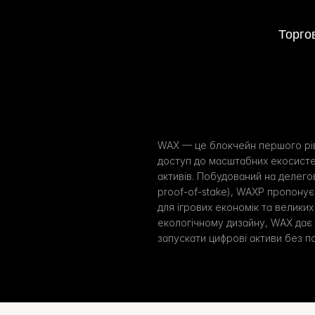
Торго
WAX — це блокчейн першого рів
доступ до масштабних екосисте
активів. Побудований на делегов
proof-of-stake), WAXP пропонує
для ігрових економік та великих
екологічному дизайну, WAX дає
запускати цифрові активи без п