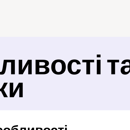
ивості та
ки