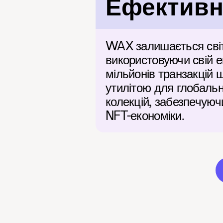
Ефективні
WAX залишається світо
використовуючи свій е
мільйонів транзакцій 
утилітою для глобальн
колекцій, забезпечую
NFT-економіки.