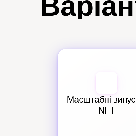
Варіан
Масштабні випуск
NFT