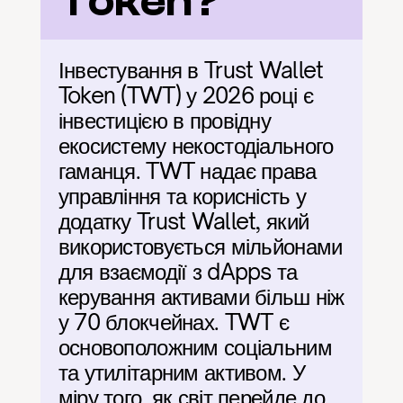
Token?
Інвестування в Trust Wallet 
Token (TWT) у 2026 році є 
інвестицією в провідну 
екосистему некостодіального 
гаманця. TWT надає права 
управління та корисність у 
додатку Trust Wallet, який 
використовується мільйонами 
для взаємодії з dApps та 
керування активами більш ніж 
у 70 блокчейнах. TWT є 
основоположним соціальним 
та утилітарним активом. У 
міру того, як світ перейде до 