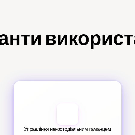
анти викорис
Управління некостодіальним гаманцем