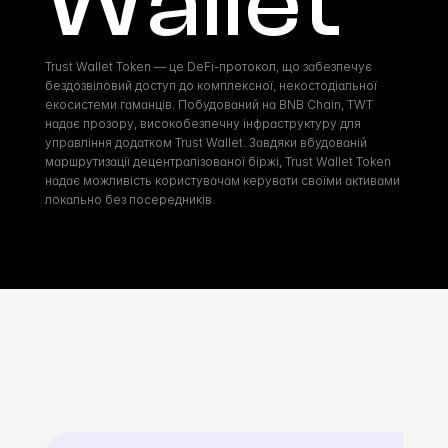
Wallet
Trust Wallet Token — це DeFi-протокол, що забезпечує 
бездозвіловий доступ до комплексної, некостодіальної 
екосистеми гаманців. Побудований на BNB Chain, TWT 
надає прозору, високобезпечну інфраструктуру для 
управління додатком Trust Wallet. Завдяки вбудованій 
маршрутизації децентралізованої біржі, Trust Wallet Token 
надає можливість користувачам керувати своїми активами 
локально без посередників.