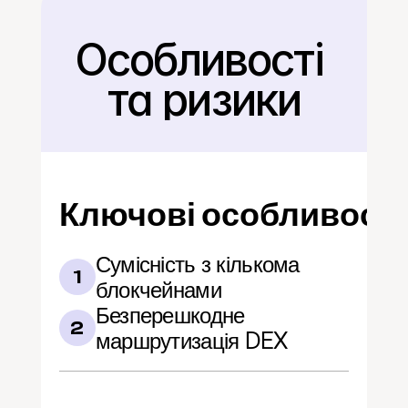
Особливості 
Назад
та ризики
Ключові особливості
Сумісність з кількома 
1
блокчейнами
Безперешкодне 
2
маршрутизація DEX