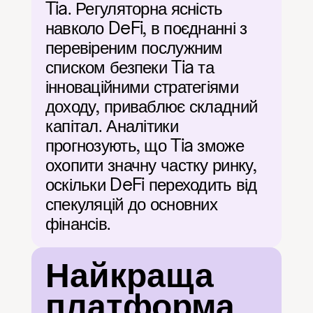
Tia. Регуляторна ясність 
навколо DeFi, в поєднанні з 
перевіреним послужним 
списком безпеки Tia та 
інноваційними стратегіями 
доходу, приваблює складний 
капітал. Аналітики 
прогнозують, що Tia зможе 
охопити значну частку ринку, 
оскільки DeFi переходить від 
спекуляцій до основних 
фінансів.
Найкраща 
платформа 