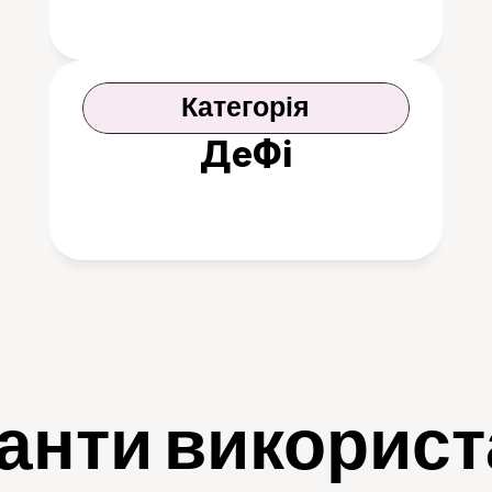
Категорія
ДеФі
анти викорис