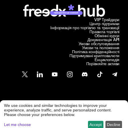
Приєднатися до кампанії
VIP Трейдери
Центр підтримки
Інформація про торгівлю та транзакції
Правила торгівлі
Обмінні курси
Документація API
Умови обслуговування
Умови та положення
Політика конфіденційності
Підтримувані криптовалюти
Енциклопедія
Порівняйте активи
Підтримка клієнтів
We use cookies and similar technologies to improve your
@ Freedx 2026
support@freedx.com
experience, analyze traffic, and serve personalized content.
Please choose your preferences below.
Let me choose
Accept
Decline