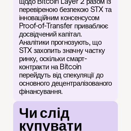
щодо Bitcoin Layer 2 разом із 
перевіреною безпекою STX та 
інноваційним консенсусом 
Proof-of-Transfer приваблює 
досвідчений капітал. 
Аналітики прогнозують, що 
STX захопить значну частку 
ринку, оскільки смарт-
контракти на Bitcoin 
перейдуть від спекуляції до 
основного децентралізованого 
фінансування.
Чи слід 
купувати 