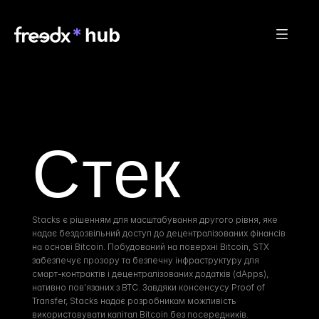
Стек
Stacks є рішенням для масштабування другого рівня, яке 
надає бездозвільний доступ до децентралізованих фінансів 
на основі Bitcoin. Побудований на поверхні Bitcoin, STX 
забезпечує прозору та безпечну інфраструктуру для 
смарт-контрактів і децентралізованих додатків (dApps), 
нативно пов'язаних з BTC. Завдяки консенсусу Proof of 
Transfer, Stacks надає розробникам можливість 
використовувати капітал Bitcoin без посередників.