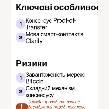
Ключові особливості
Консенсус Proof-of-
1
Transfer
Мова смарт-контрактів 
2
Clarity
Ризики
Завантаженість мережі 
1
Bitcoin
Складний механізм 
2
консенсусу
Завжди проводьте власне 
!
дослідження перед покупкою 