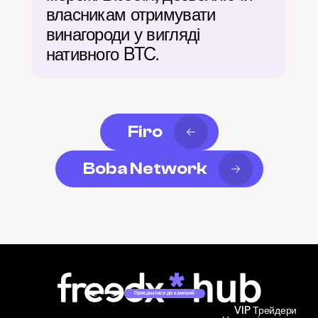
власникам отримувати 
винагороди у вигляді 
нативного BTC.
Firo
Boba Network
Приєднатися до кампанії
VIP Трейдери