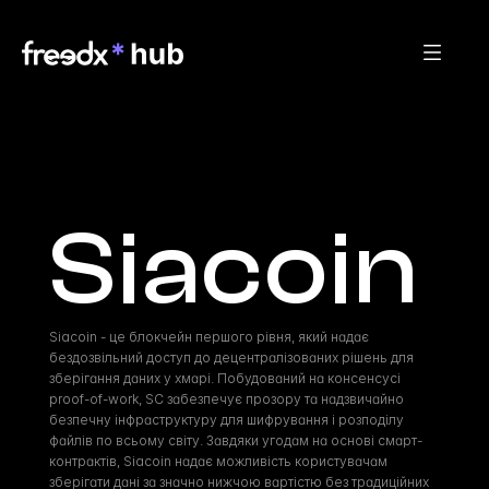
Siacoin
Siacoin - це блокчейн першого рівня, який надає 
бездозвільний доступ до децентралізованих рішень для 
зберігання даних у хмарі. Побудований на консенсусі 
proof-of-work, SC забезпечує прозору та надзвичайно 
безпечну інфраструктуру для шифрування і розподілу 
файлів по всьому світу. Завдяки угодам на основі смарт-
контрактів, Siacoin надає можливість користувачам 
зберігати дані за значно нижчою вартістю без традиційних 