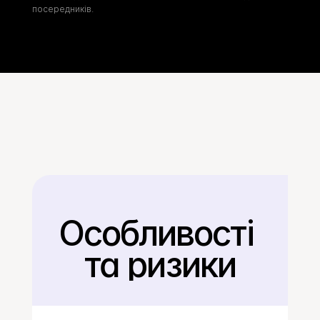
посередників.
Особливості 
Назад
та ризики