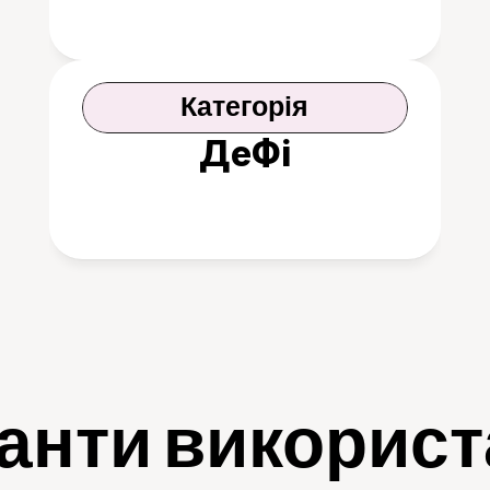
Категорія
ДеФі
анти викорис