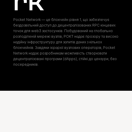
rk
Pocket Network — це блокчейн рівня 1, що забезпечує 
бездозвільний доступ до децентралізованих RPC кінцевих 
точок для web3 застосунків. Побудований на глобально 
розподіленій мережі вузлів, POKT надає прозору та високо 
надійну інфраструктуру для запитів даних з кількох 
блокчейнів. Завдяки ієрархії вузлових операторів, Pocket 
Network надає розробникам можливість створювати 
децентралізовані програми (dApps), стійкі до цензури, без 
посередників.