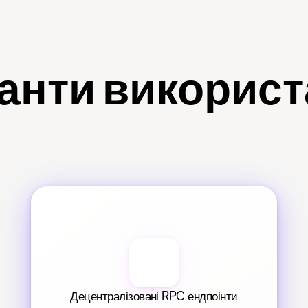
анти викорис
Децентралізовані RPC ендпоінти