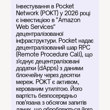
Інвестування в Pocket 
Network (POKT) у 2026 році 
є інвестицією в "Amazon 
Web Services" 
децентралізованої 
інфраструктури. Pocket надає 
децентралізований шар RPC 
(Remote Procedure Call), що 
з'єднує децентралізовані 
додатки (dApps) з даними 
блокчейну через десятки 
мереж. POKT є активом, 
керованим утилітою. Його 
вартість безпосередньо 
пов'язана з обсягом запитів 
даних, що обробляються його 