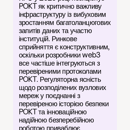
POKT як критично важливу 
інфраструктуру із вибуховим 
зростанням багатоланцюгових 
запитів даних та участю 
інституцій. Ринкове 
сприйняття є конструктивним, 
оскільки розробники web3 
все частіше інтегруються з 
перевіреними протоколами 
POKT. Регуляторна ясність 
щодо розподілених вузлових 
мереж у поєднанні з 
перевіреною історією безпеки 
POKT та інноваційною 
надійною безперебійною 
роботою приваблює 