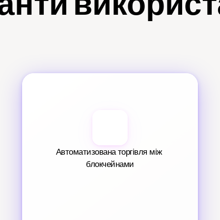
анти викорис
Автоматизована торгівля між 
блокчейнами