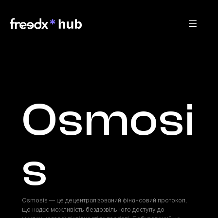
Osmosi
s
Osmosis — це децентралізований фінансовий протокол, 
що надає можливість бездозвільного доступу до 