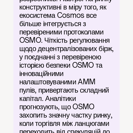
конструктивні в міру того, як 
екосистема Cosmos все 
більше інтегрується з 
перевіреними протоколами 
OSMO. Чіткість регулювання 
щодо децентралізованих бірж, 
у поєднанні з перевіреною 
історією безпеки OSMO та 
інноваційними 
налаштовуваними AMM 
пулів, привертають складний 
капітал. Аналітики 
прогнозують, що OSMO 
захопить значну частку ринку, 
коли торгівля між ланцюгами 
переходить від спекуляцій до 