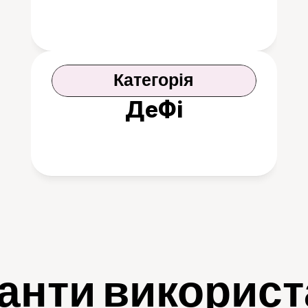
Категорія
ДеФі
анти викорис