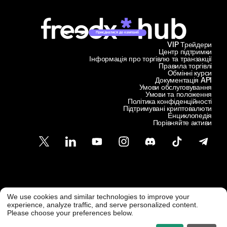
Приєднатися до кампанії
VIP Трейдери
Центр підтримки
Інформація про торгівлю та транзакції
Правила торгівлі
Обмінні курси
Документація API
Умови обслуговування
Умови та положення
Політика конфіденційності
Підтримувані криптовалюти
Енциклопедія
Порівняйте активи
Підтримка клієнтів
We use cookies and similar technologies to improve your
@ Freedx 2026
support@freedx.com
experience, analyze traffic, and serve personalized content.
Please choose your preferences below.