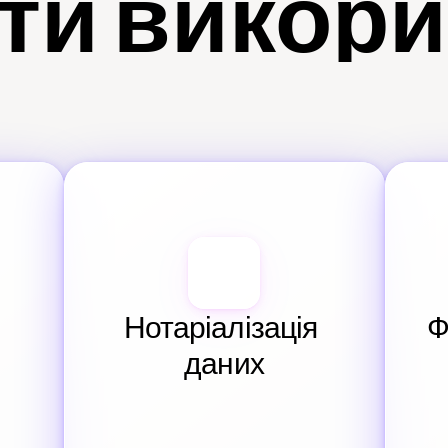
ти викор
Нотаріалізація 
Ф
даних