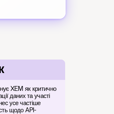
к
нує XEM як критично 
ії даних та участі 
нес усе частіше 
сть щодо API-