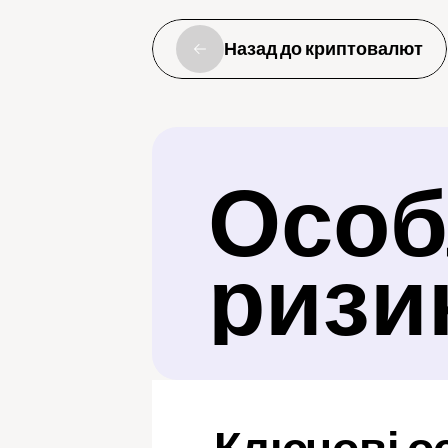
Назад до криптовалют
Особл
ризи