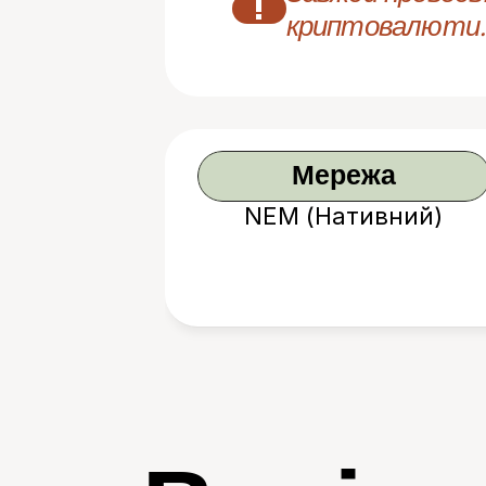
!
криптовалюти.
Мережа
NEM (Нативний)