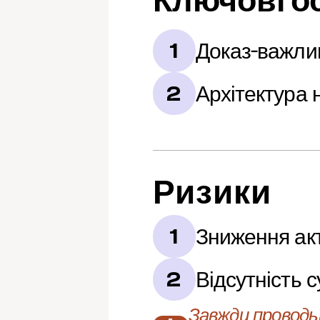
Ключові о
Доказ-важли
1
Архітектура 
2
Ризики
Зниження акт
1
Відсутність 
2
Завжди проводьт