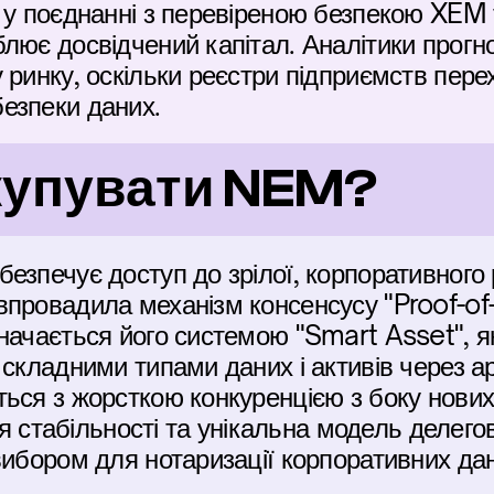
 у поєднанні з перевіреною безпекою XEM 
лює досвідчений капітал. Аналітики прогн
ринку, оскільки реєстри підприємств перехо
езпеки даних.
 купувати NEM?
езпечує доступ до зрілої, корпоративного 
провадила механізм консенсусу "Proof-of
начається його системою "Smart Asset", я
складними типами даних і активів через ар
ться з жорсткою конкуренцією з боку нови
рія стабільності та унікальна модель делег
ибором для нотаризації корпоративних даних