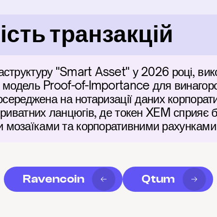
сть транзакцій
структуру "Smart Asset" у 2026 році, вик
 модель Proof-of-Importance для винагоро
осереджена на нотаризації даних корпоратив
приватних ланцюгів, де токен XEM сприяє 
мозаїками та корпоративними рахунками 
Ravencoin
Qtum