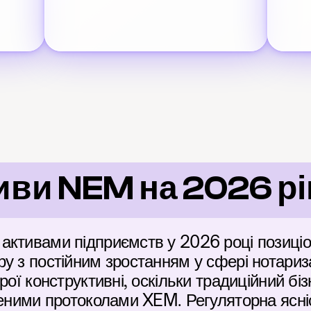
ви NEM на 2026 рі
активами підприємств у 2026 році позиціо
у з постійним зростанням у сфері нотаризац
рої конструктивні, оскільки традиційний біз
реними протоколами XEM. Регуляторна ясні