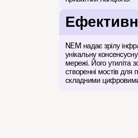
Ефективні
NEM надає зрілу інфра
унікальну консенсусну
мережі. Його утиліта з
створенні мостів для 
складними цифровими 