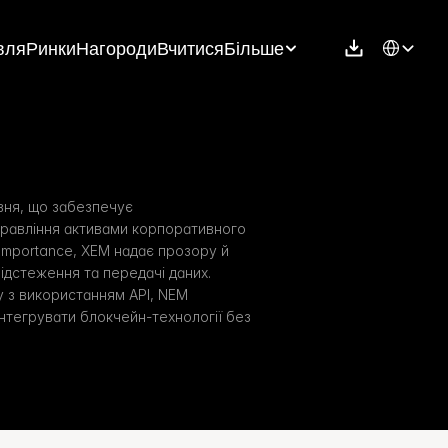
Select Langu
вля
Ринки
Нагороди
Вчитися
Більше
ня, що забезпечує 
равління активами корпоративного 
Importance, XEM надає прозору й 
ідстеження та передачі даних. 
 з використанням API, NEM 
нтегрувати блокчейн-технології без 