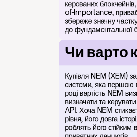
керованих блокчейнів,
of-Importance, приваб
збереже значну частку 
до фундаментальної б
Чи варто
Купівля NEM (XEM) заб
системи, яка першою в
році вартість NEM виз
визначати та керувати 
API. Хоча NEM стикає
рівня, його довга істо
роблять його стійким в
приватних ланцюгів.