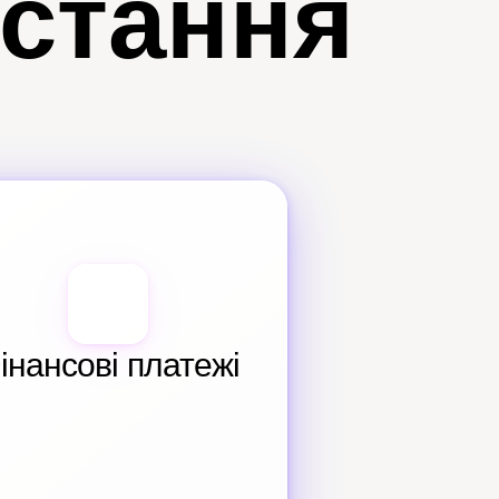
истання
інансові платежі