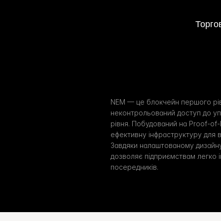
Торго
NEM — це блокчейн першого рів
неконтрольований доступ до уп
рівня. Побудований на Proof-of-
ефективну інфраструктуру для в
Завдяки налаштованому дизайну
дозволяє підприємствам легко і
посередників.