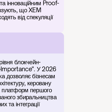
та інноваційним Proof-
озують, що XEM 
дять від спекуляції 
рівня блокчейн-
-Importance". У 2026 
ка дозволяє бізнесам 
хітектуру, керовану 
х платформ першого 
ованого збиральництва 
 та інтеграції 