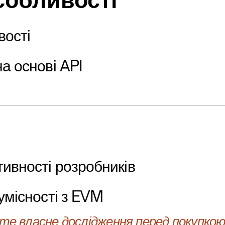
собливості
вості
на основі API
ивності розробників
сумісності з EVM
е власне дослідження перед покупкою 