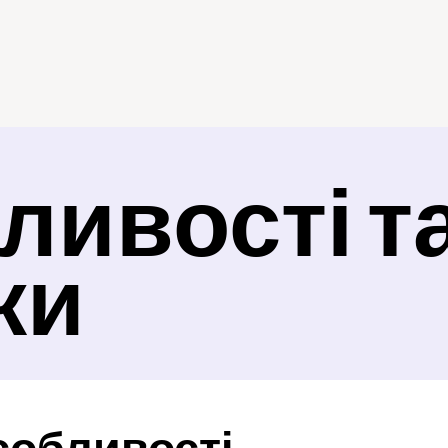
ивості та
ки