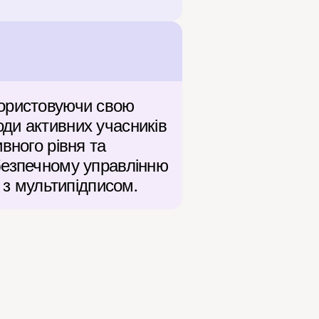
ористовуючи свою 
ди активних учасників 
ного рівня та 
безпечному управлінню 
з мультипідписом.