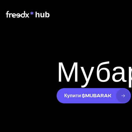
Муба
Купити $MUBARAK