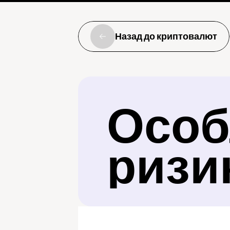
Назад до криптовалют
Особл
ризи