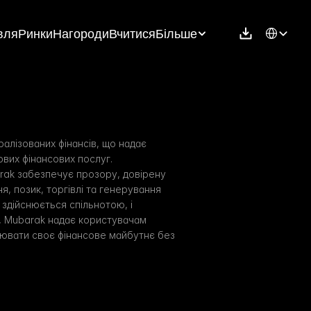
Select Langu
вля
Ринки
Нагороди
Вчитися
Більше
лізованих фінансів, що надає 
вих фінансових послуг. 
rak забезпечує прозору, довірену 
, позик, торгівлі та генерування 
здійснюється спільнотою, і 
 Mubarak надає користувачам 
ювати своє фінансове майбутнє без 