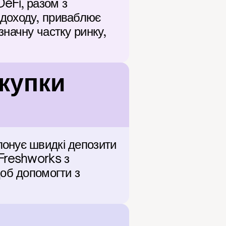
Fi, разом з 
доходу, приваблює 
начну частку ринку, 
упки 
онує швидкі депозити 
Freshworks з 
об допомогти з 