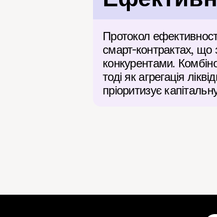
Протокол ефективност
смарт-контрактах, що 
конкурентами. Комбіно
тоді як агрегація лікв
пріоритизує капітальн