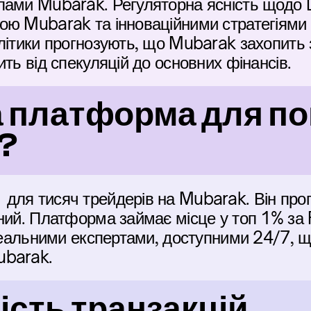
ами Mubarak. Регуляторна ясність щодо De
ою Mubarak та інноваційними стратегіями 
літики прогнозують, що Mubarak захопить з
ить від спекуляцій до основних фінансів.
 платформа для пок
?
для тисяч трейдерів на Mubarak. Він проп
ний. Платформа займає місце у топ 1% за 
 реальними експертами, доступними 24/7, щ
ubarak.
сть транзакцій