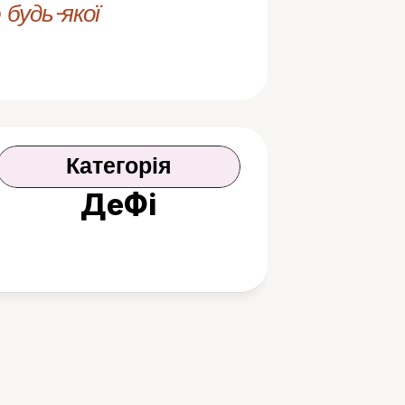
будь-якої 
Категорія
ДеФі