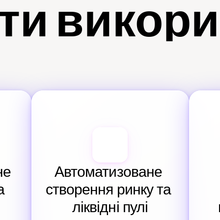
ти викор
е 
Автоматизоване 
 
створення ринку та 
ліквідні пулі