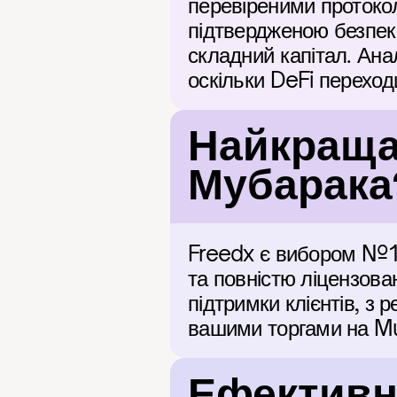
перевіреними протокол
підтвердженою безпек
складний капітал. Ана
оскільки DeFi переход
Найкраща
Мубарака
Freedx є вибором №1 
та повністю ліцензова
підтримки клієнтів, з
вашими торгами на M
Ефективні