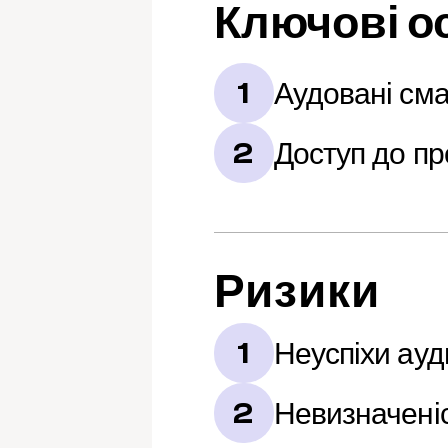
Ключові о
Аудовані сма
1
Доступ до пр
2
Ризики
Неуспіхи ауд
1
Невизначені
2