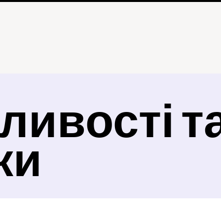
ивості та
ки