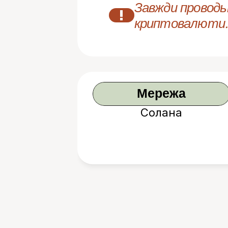
Завжди проводьт
!
криптовалюти.
Мережа
Солана