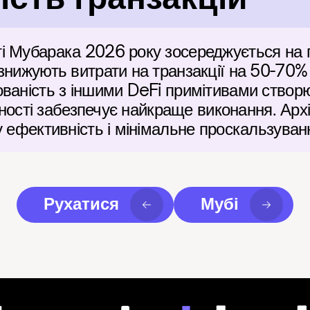
і Мубарака 2026 року зосереджується на г
знижують витрати на транзакції на 50-70% у
ваність з іншими DeFi примітивами створю
ідності забезпечує найкраще виконання. Арх
у ефективність і мінімальне проскальзуван
Рухатися
Мубі