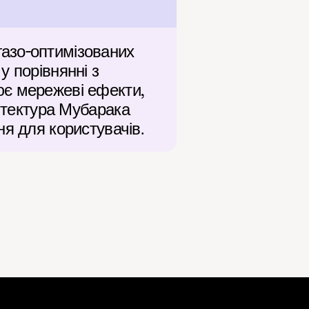
азо-оптимізованих 
 порівнянні з 
є мережеві ефекти, 
ітектура Мубарака 
ня для користувачів.