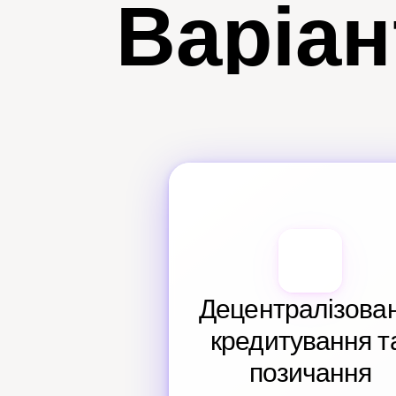
Варіан
Децентралізован
кредитування та
позичання