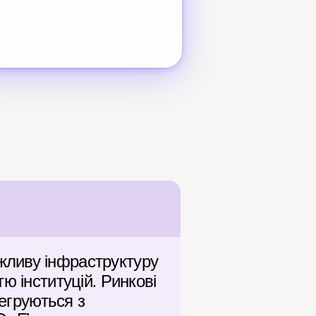
ливу інфраструктуру 
 інституцій. Ринкові 
егруються з 