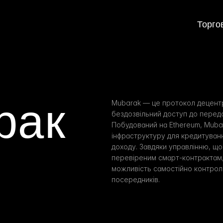
Торго
рак
Mubarak — це протокол децентра
бездозвільний доступ до передо
Побудований на Ethereum, Muba
інфраструктуру для кредитування
доходу. Завдяки управлінню, що 
перевіреним смарт-контрактам,
можливість самостійно контрол
посередників.