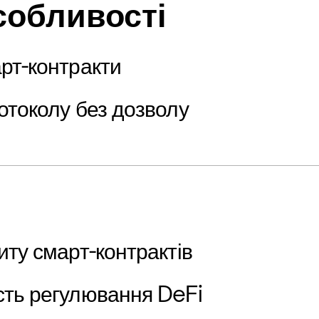
собливості
рт-контракти
отоколу без дозволу
иту смарт-контрактів
сть регулювання DeFi