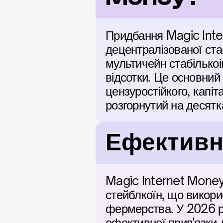
Придбання Magic Inte
децентралізованої ста
мультичейн стабількоі
відсотки. Це основний 
цензуростійкого, капі
розгорнутий на десятк
Ефективні
Magic Internet Money
стейблкоїн, що викори
фермерства. У 2026 ро
ефективної прив'язки 