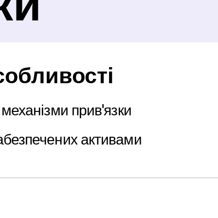
ки
собливості
 механізми прив'язки
абезпечених активами