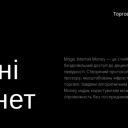
Торго
і 
Magic Internet Money — це стей
бездозвільний доступ до децен
ліквідності. Створений протоко
прозору, масштабовану інфраст
торгівлі. Завдяки алгоритмічним 
ет 
Money надає користувачам можли
спроможність без посередників