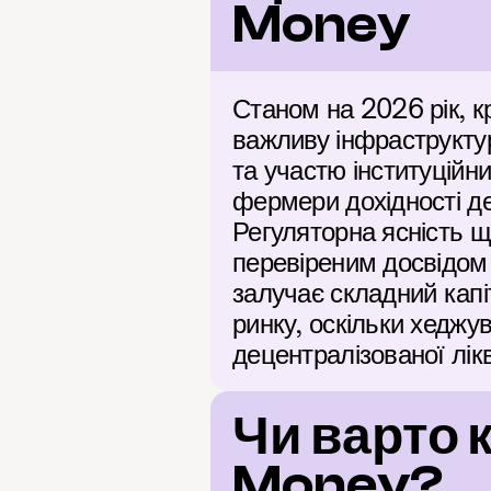
Money
Станом на 2026 рік, кр
важливу інфраструктур
та участю інституційни
фермери дохідності де
Регуляторна ясність що
перевіреним досвідом 
залучає складний капі
ринку, оскільки хеджу
децентралізованої лікв
Чи варто 
Money?