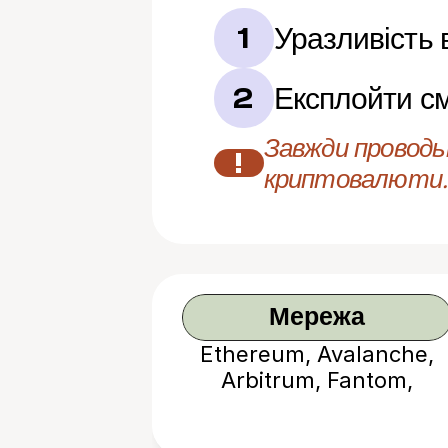
Уразливість в
1
Експлойти см
2
Завжди проводьт
!
криптовалюти.
Мережа
Ethereum, Avalanche,
Arbitrum, Fantom,
Polygon, BNB Chain