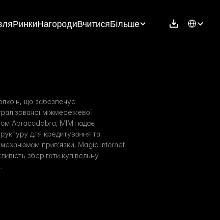
Select Langu
вля
Ринки
Нагороди
Вчитися
Більше
блкоїн, що забезпечує 
тралізованої міжмережевої 
лом Abracadabra, MIM надає 
руктуру для кредитування та 
механізмам прив’язки, Magic Internet 
вість зберігати купівельну 
.