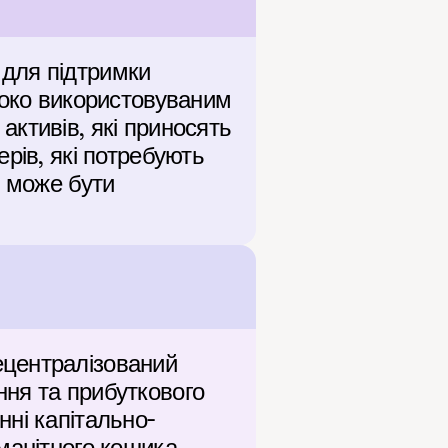
для підтримки 
роко використовуваним 
ктивів, які приносять 
рів, які потребують 
 може бути 
централізований 
ня та прибуткового 
ні капітально-
манітного кошика 