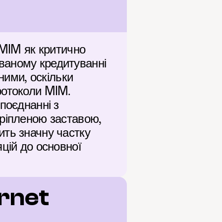
 MIM як критично 
ваному кредитуванні 
ними, оскільки 
отоколи MIM. 
поєднанні з 
ріпленою заставою, 
ть значну частку 
цій до основної 
rnet 