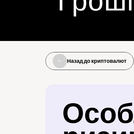
Гроші
Назад до криптовалют
Особл