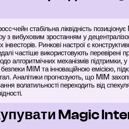
осс-чейн стабільна ліквідність позиціонує
у з вибуховим зростанням у децентралізо
х інвесторів. Ринкові настрої є конструктив
далі частіше використовують перевірені пр
до алгоритмічних механізмів підтримки, у 
безпеки MIM та інноваційною емісією, підк
тал. Аналітики прогнозують, що MIM захопи
вання волатильності переходить від спекуля
ідності.
купувати Magic Inte