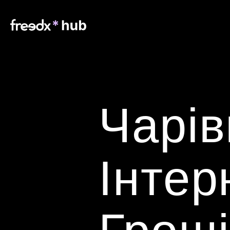
Чарівн
Інтерн