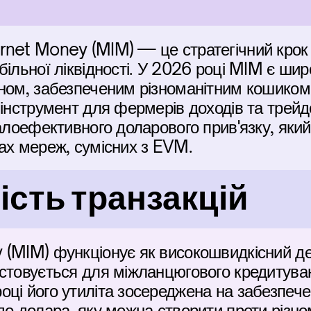
rnet Money (MIM) — це стратегічний крок 
більної ліквідності. У 2026 році MIM є ши
ном, забезпеченим різноманітним кошиком а
інструмент для фермерів доходів та трейде
талоефективного доларового прив'язку, який
ах мереж, сумісних з EVM.
сть транзакцій
 (MIM) функціонує як високошвидкісний де
стовується для міжланцюгового кредитуван
ці його утиліта зосереджена на забезпечен
до долара, яку можна створити проти різно