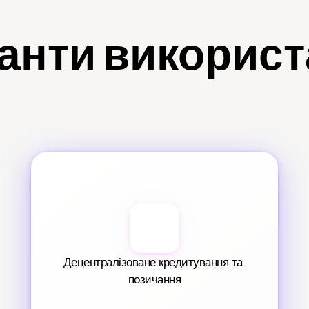
анти викорис
Децентралізоване кредитування та 
позичання