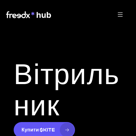
Вітриль
ник
Купити $KITE