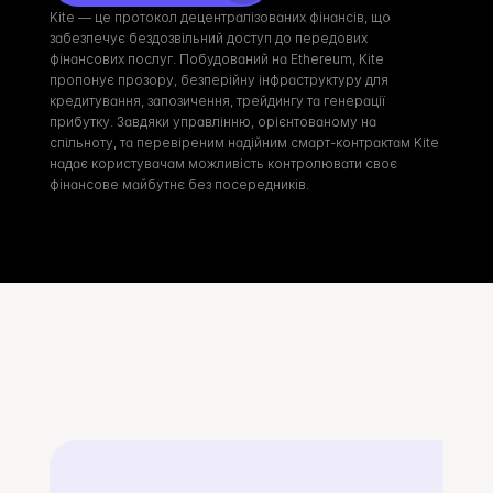
Kite — це протокол децентралізованих фінансів, що 
забезпечує бездозвільний доступ до передових 
фінансових послуг. Побудований на Ethereum, Kite 
пропонує прозору, безперійну інфраструктуру для 
кредитування, запозичення, трейдингу та генерації 
прибутку. Завдяки управлінню, орієнтованому на 
спільноту, та перевіреним надійним смарт-контрактам Kite 
надає користувачам можливість контролювати своє 
фінансове майбутнє без посередників.