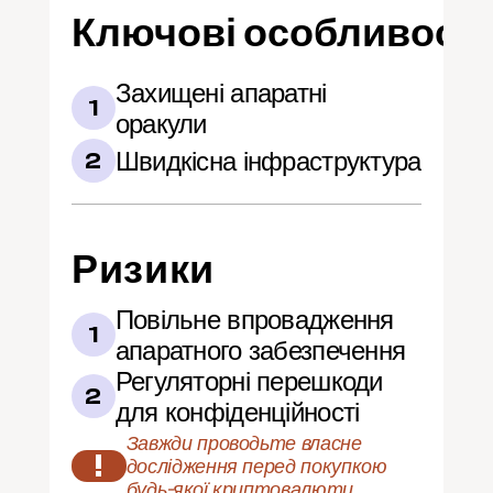
Ключові особливості
Захищені апаратні 
1
оракули
Швидкісна інфраструктура
2
Ризики
Повільне впровадження 
1
апаратного забезпечення
Регуляторні перешкоди 
2
для конфіденційності
Завжди проводьте власне 
!
дослідження перед покупкою 
будь-якої криптовалюти.