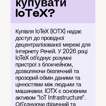
купувати 
IoTeX?
Купівля IoTeX (IOTX) надає 
доступ до провідної 
децентралізованої мережі для 
Інтернету Речей. У 2026 році 
IoTeX об'єднує розумні 
пристрої з блокчейном, 
дозволяючи безпечний та 
прозорий обмін даними та 
цінностями між людьми та 
машинами. IOTX є основним 
активом "IoT Infrastructure". 
Об'єднуючи фізичний та 