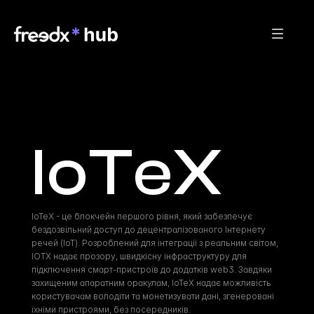
IoTeX
IoTeX - це блокчейн першого рівня, який забезпечує 
бездозвільний доступ до децентралізованого Інтернету 
речей (IoT). Розроблений для інтеграції з реальним світом, 
IOTX надає прозору, швидкісну інфраструктуру для 
підключення смарт-пристроїв до додатків web3. Завдяки 
захищеним апаратним оракулам, IoTeX надає можливість 
користувачам володіти та монетизувати дані, згенеровані 
їхніми пристроями, без посередників.