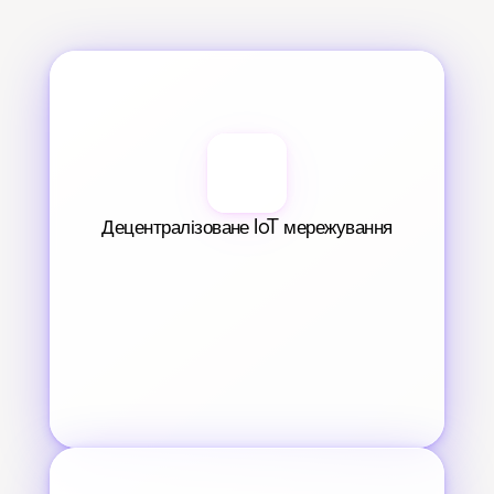
Децентралізоване IoT мережування