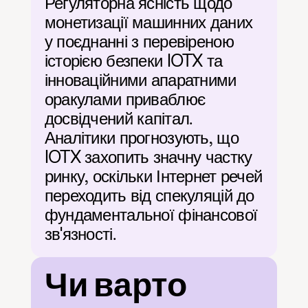
Регуляторна ясність щодо 
монетизації машинних даних 
у поєднанні з перевіреною 
історією безпеки IOTX та 
інноваційними апаратними 
оракулами приваблює 
досвідчений капітал. 
Аналітики прогнозують, що 
IOTX захопить значну частку 
ринку, оскільки Інтернет речей 
переходить від спекуляцій до 
фундаментальної фінансової 
зв'язності.
Чи варто 