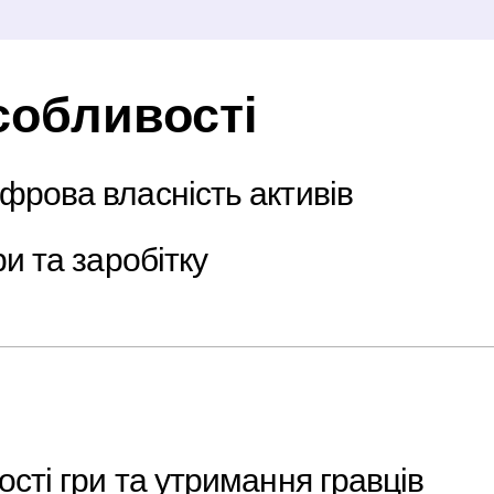
собливості
рова власність активів
ри та заробітку
сті гри та утримання гравців