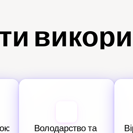
ти викор
к: 
Володарство та 
Ві