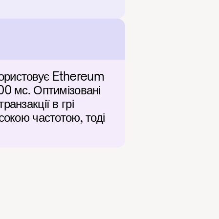
ористовує Ethereum 
0 мс. Оптимізовані 
анзакції в грі 
сокою частотою, тоді 