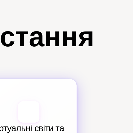
истання
ртуальні світи та 