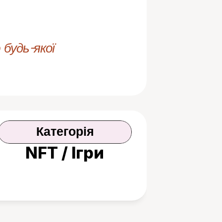
будь-якої 
Категорія
NFT / Ігри