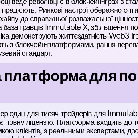
ці веде революцію в блокчейн-іграх з ста
но працюють. Ринкові настрої обережно оптим
 хайпу до справжньої розважальної цінності
база гравців Immutable X, збільшення пока
ка демонструють життєздатність Web3-ігор
юють з блокчейн-платформами, рання перев
узевий стандарт.
 платформа для пок
р один для тисяч трейдерів для Immutable
є повну ліцензію. Платформа входить до то
кою клієнтів, з реальними експертами, до