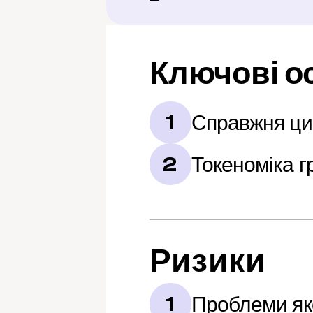
Ключові о
Справжня циф
1
Токеноміка г
2
Ризики
Проблеми яко
1