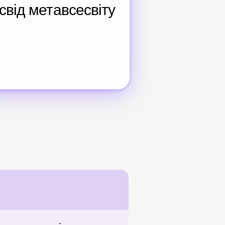
свід метавсесвіту