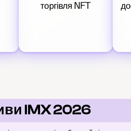
торгівля NFT
до
иви IMX 2026