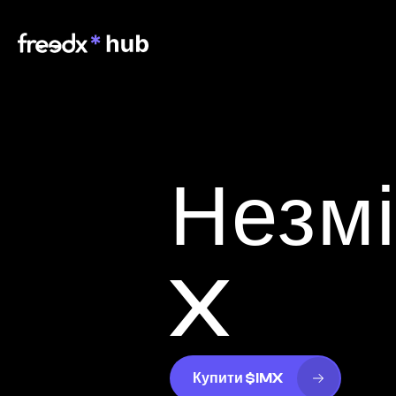
Незмі
X
Купити $IMX