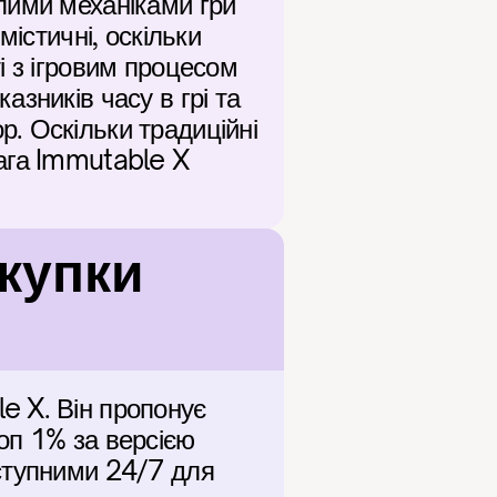
лими механіками гри 
істичні, оскільки 
 з ігровим процесом 
зників часу в грі та 
. Оскільки традиційні 
ага Immutable X 
упки 
 X. Він пропонує 
п 1% за версією 
ступними 24/7 для 