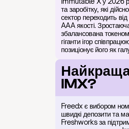
Immutable X у 2026 ро
та заробітку, які дійс
сектор переходить від
AAA якості. Зростаюча 
збалансована токеномі
гіганти ігор співпрац
позиціонує його як гал
Найкраща
IMX?
Freedx є вибором номе
швидкі депозити та ма
Freshworks за підтрим