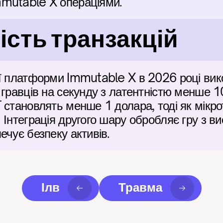
mutable X операціями.
сть транзакцій
ої платформи Immutable X в 2026 році вик
 гравців на секунду з латентністю менше 10
становлять менше 1 долара, тоді як мікротр
Інтеграція другого шару обробляє гру з ви
ечує безпеку активів.
Ілв
Травма