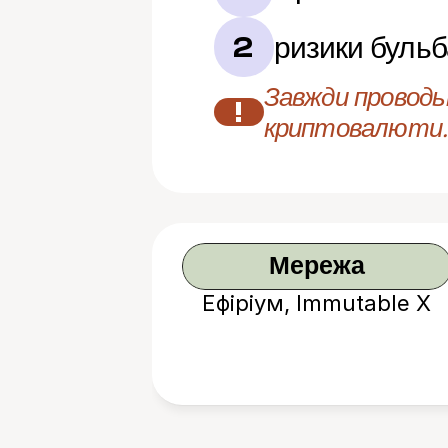
ризики буль
2
Завжди проводьт
!
криптовалюти.
Мережа
Ефіріум, Immutable X