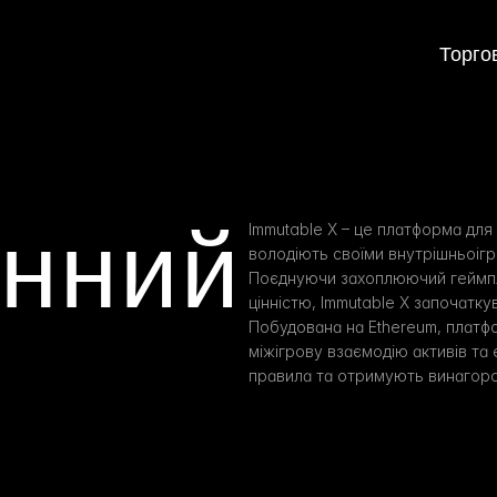
Торго
нний 
Immutable X – це платформа для 
володіють своїми внутрішньоігро
Поєднуючи захоплюючий геймпл
цінністю, Immutable X започатку
Побудована на Ethereum, платфо
міжігрову взаємодію активів та 
правила та отримують винагород