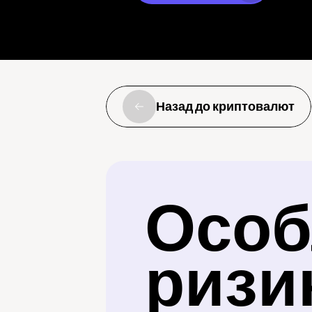
Назад до криптовалют
Особл
ризи