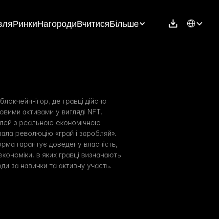
Select Langu
вля
Ринки
Нагороди
Вчитися
Більше
блокчейн-ігор, де гравці дійсно 
вими активами у вигляді NFT. 
ей з реальною економічною 
вала революцію «грай і заробляй». 
рма гарантує доведену власність, 
економіки, в яких гравці визначають 
и за навички та активну участь.