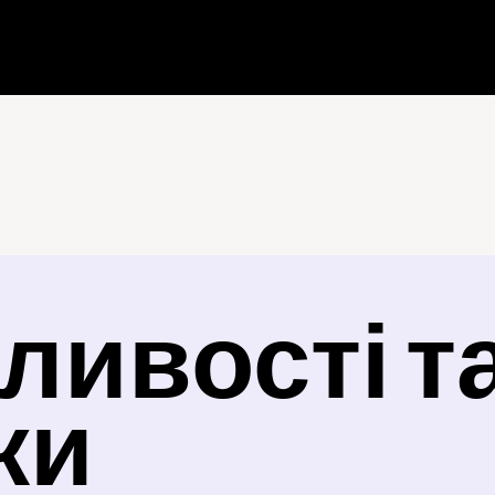
ивості та
ки