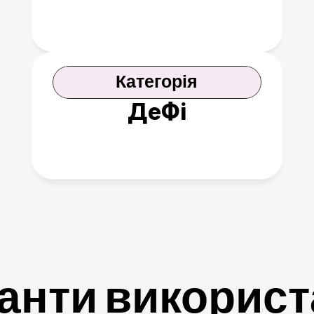
Категорія
ДеФі
анти викорис