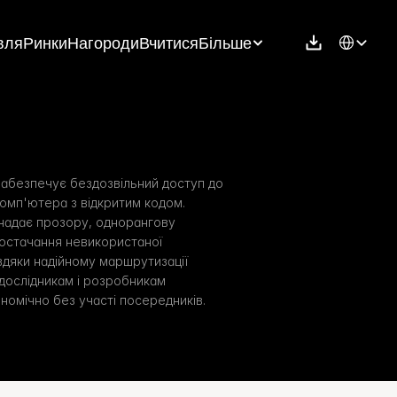
Select Langu
вля
Ринки
Нагороди
Вчитися
Більше
абезпечує бездозвільний доступ до 
омп'ютера з відкритим кодом. 
надає прозору, однорангову 
остачання невикористаної 
дяки надійному маршрутизації 
дослідникам і розробникам 
ономічно без участі посередників.