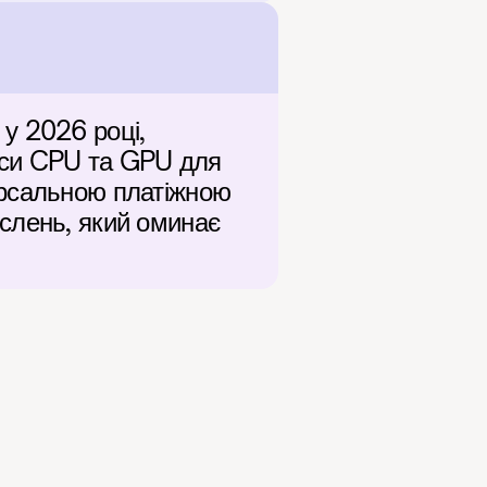
у 2026 році, 
си CPU та GPU для 
рсальною платіжною 
слень, який оминає 