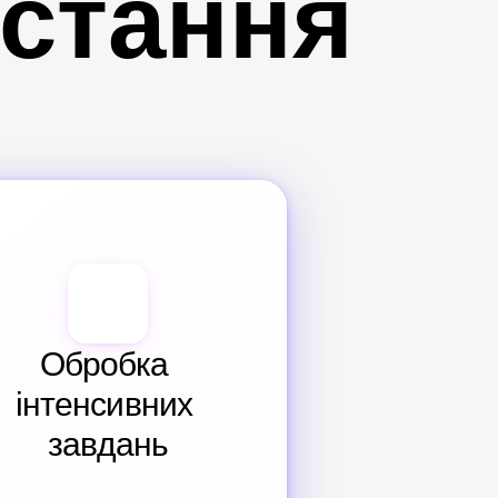
истання
Обробка 
інтенсивних 
завдань