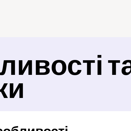
ивості та
ки