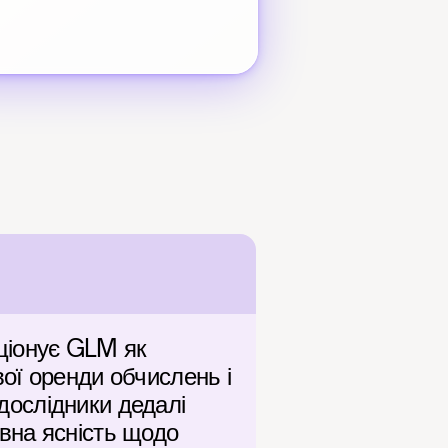
ціонує GLM як 
ї оренди обчислень і 
дослідники дедалі 
на ясність щодо 