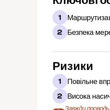
Ключові о
Маршрутизац
1
Безпека мер
2
Ризики
Повільне вп
1
Висока наси
2
Завжди проводьт