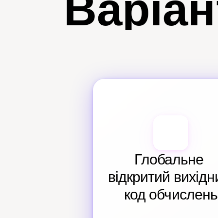
Варіан
Глобальне 
відкритий вихідни
код обчислень