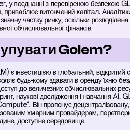
r, у поєднанні з перевіреною безпекою GLM
 приваблює витончений капітал. Аналітики
начну частку ринку, оскільки розподілена
овної обчислювальної фінансів.
купувати Golem?
 є інвестицією в глобальний, відкритий с
ляє будь-кому здавати в оренду їхню безд
оступ до величезних обчислювальних ресур
ринг, наукові дослідження і навчання AI. G
ompute". Він пропонує децентралізовану, пі
ізованим хмарним провайдерам, перетвор
єдине, доступне середовище.