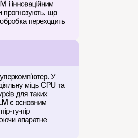
 і інноваційним 
 прогнозують, що 
 обробка переходить 
уперкомп'ютер. У 
іяльну міць CPU та 
сів для таких 
LM є основним 
р-ту-пір 
юючи апаратне 