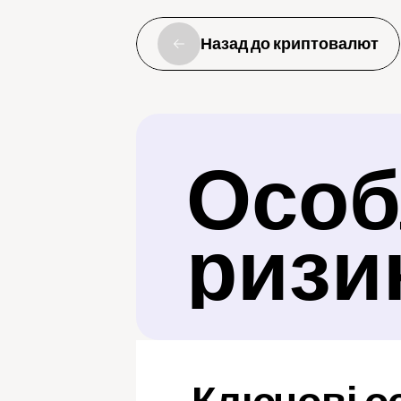
Назад до криптовалют
Особл
ризи