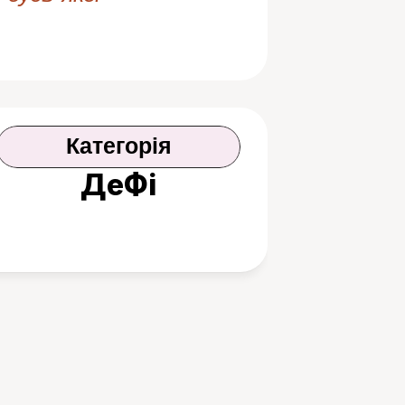
Категорія
ДеФі