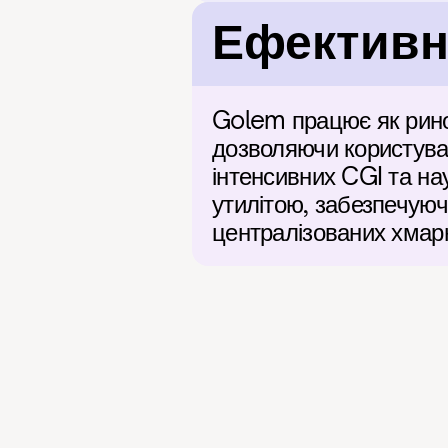
Ефективні
Golem працює як ринок
дозволяючи користува
інтенсивних CGI та на
утилітою, забезпечуюч
централізованих хмарн