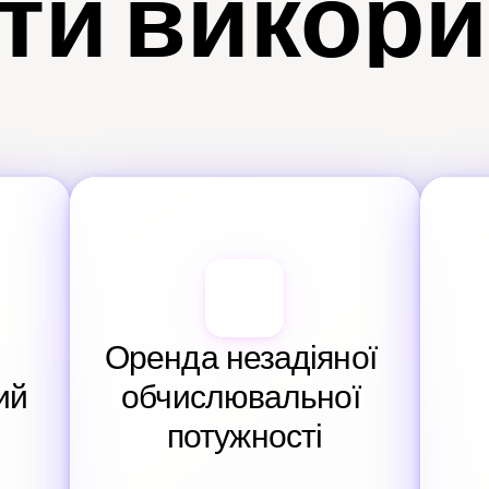
ти викор
Оренда незадіяної 
й 
обчислювальної 
потужності