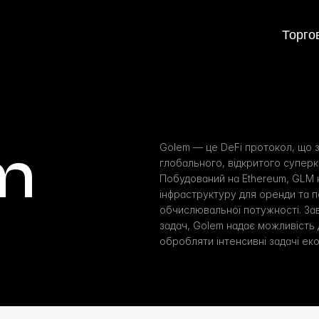
Торго
m
Golem — це DeFi протокол, що з
глобального, відкритого суперк
Побудований на Ethereum, GLM 
інфраструктуру для оренди та п
обчислювальної потужності. Зав
задач, Golem надає можливість 
обробляти інтенсивні задачі ек