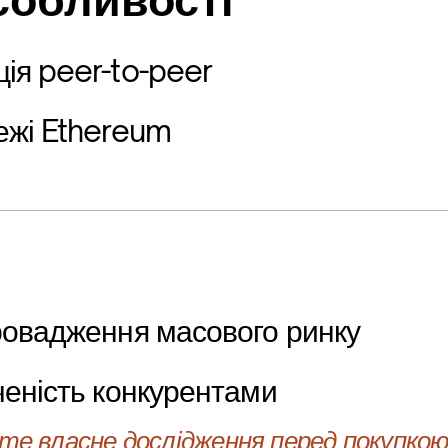
собливості
ія peer-to-peer
ежі Ethereum
ровадження масового ринку
ченість конкурентами
е власне дослідження перед покупкою 