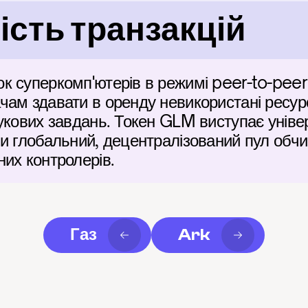
сть транзакцій
 суперкомп'ютерів в режимі peer-to-peer 
чам здавати в оренду невикористані ресур
укових завдань. Токен GLM виступає уніве
и глобальний, децентралізований пул обчи
их контролерів.
Газ
Ark