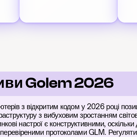
иви Golem 2026
ерів з відкритим кодом у 2026 році пози
аструктуру з вибуховим зростанням світово
Ринкові настрої є конструктивними, оскільки 
 перевіреними протоколами GLM. Регулятив