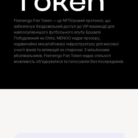
Token
Flamengo Fan Token — це NFT/ігровий протокол, що 
забезпечує бездозвільний доступ до VIP-взаємодії для 
найпопулярнішого футбольного клубу Бразилії. 
Побудований на Chiliz, MENGO надає прозору, 
надзвичайно масштабовану інфраструктуру для масової 
участі фанів та активацій на стадіонах. З мільйонами 
вболівальників, Flamengo Fan Token надає спільноті 
можливість об'єднуватися та голосувати без посередників.