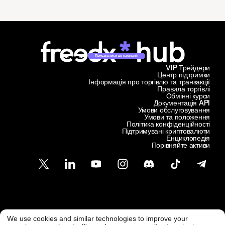
Приєднатися до кампанії
VIP Трейдери
Центр підтримки
Інформація про торгівлю та транзакції
Правила торгівлі
Обмінні курси
Документація API
Умови обслуговування
Умови та положення
Політика конфіденційності
Підтримувані криптовалюти
Енциклопедія
Порівняйте активи
Підтримка клієнтів
We use cookies and similar technologies to improve your
support@freedx.com