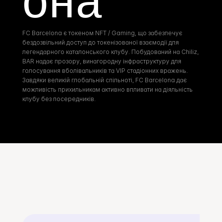
она
FC Barcelona є токеном NFT / Gaming, що забезпечує 
бездозвільний доступ до токенізованої взаємодії для 
легендарного каталонського клубу. Побудований на Chiliz, 
BAR надає прозору, винагородну інфраструктуру для 
голосування вболівальників та VIP стадіонних вражень. 
Завдяки великій глобальній спільноті, FC Barcelona дає 
можливість прихильникам активно впливати на діяльність 
клубу без посередників.