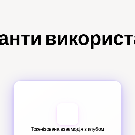
анти викорис
Токенізована взаємодія з клубом