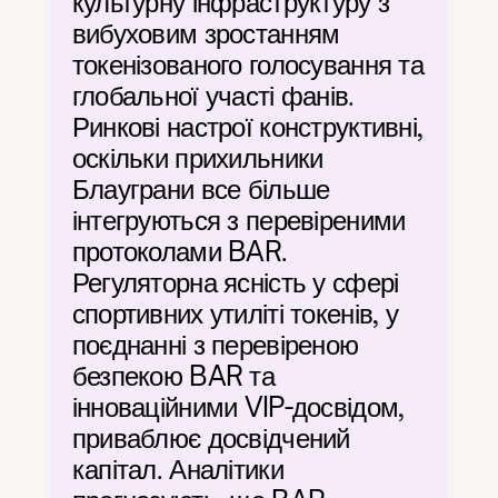
культурну інфраструктуру з 
вибуховим зростанням 
токенізованого голосування та 
глобальної участі фанів. 
Ринкові настрої конструктивні, 
оскільки прихильники 
Блауграни все більше 
інтегруються з перевіреними 
протоколами BAR. 
Регуляторна ясність у сфері 
спортивних утиліті токенів, у 
поєднанні з перевіреною 
безпекою BAR та 
інноваційними VIP-досвідом, 
приваблює досвідчений 
капітал. Аналітики 