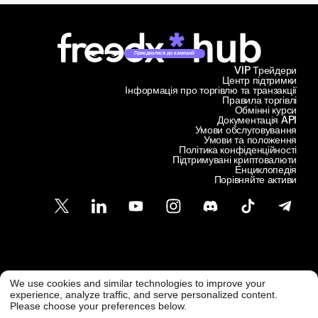
Приєднатися до кампанії
VIP Трейдери
Центр підтримки
Інформація про торгівлю та транзакції
Правила торгівлі
Обмінні курси
Документація API
Умови обслуговування
Умови та положення
Політика конфіденційності
Підтримувані криптовалюти
Енциклопедія
Порівняйте активи
Підтримка клієнтів
We use cookies and similar technologies to improve your
@ Freedx 2026
support@freedx.com
experience, analyze traffic, and serve personalized content.
Please choose your preferences below.