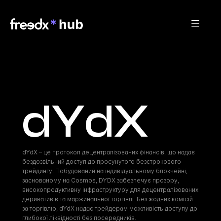
dYdX
dYdX – це протокол децентралізованих фінансів, що надає 
бездозвільний доступ до просунутого безстрокового 
трейдингу. Побудований на індивідуальному блокчейні, 
заснованому на Cosmos, DYDX забезпечує прозору, 
високопродуктивну інфраструктуру для децентралізованих 
деривативів та маржинальної торгівлі. Без жодних комісій 
за торгівлю, dYdX надає трейдерам можливість доступу до 
глибокої ліквідності без посередників.