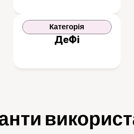
Категорія
ДеФі
анти викорис