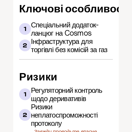
Ключові особливості
Спеціальний додаток-
1
ланцюг на Cosmos
Інфраструктура для 
2
торгівлі без комісій за газ
Ризики
Регуляторний контроль 
1
щодо деривативів
Ризики 
неплатоспроможності 
2
протоколу
Завжди проводьте власне 