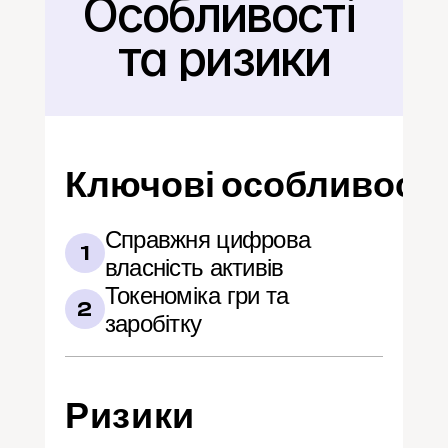
Особливості 
Назад
та ризики
Ключові особливості
Справжня цифрова 
1
власність активів
Токеноміка гри та 
2
заробітку
Ризики