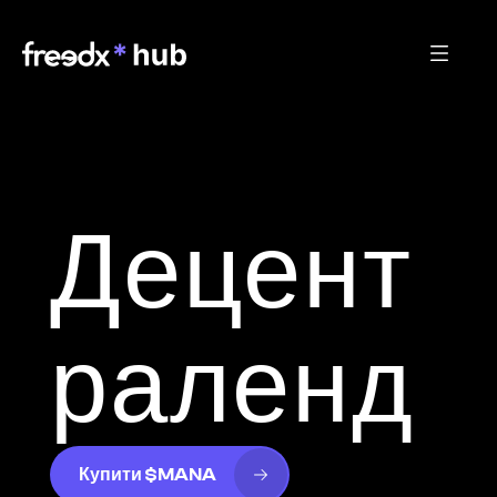
Децент
раленд
Купити $MANA