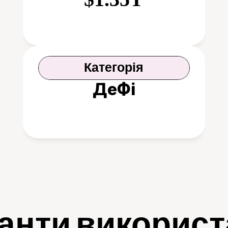
Категорія
ДеФі
анти викорис