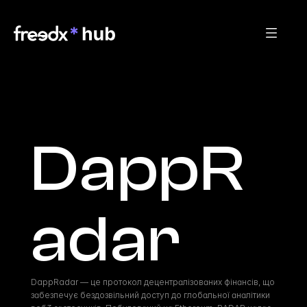
DappR
adar
DappRadar — це протокол децентралізованих фінансів, що 
забезпечує бездозвільний доступ до глобальної аналітики 