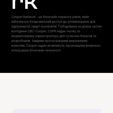
rk
Casper Network - це блокчейн першого рівня, який 
забезпечує бездозвільний доступ до оптимізованих для 
підприємств смарт-контрактів. Побудована на доказі частки 
володіння CBC-Casper, CSPR надає гнучку та 
модернізовану інфраструктуру для сучасних бізнесів та 
розробників. Завдяки прогнозованим мережевим 
комісіям, Casper надає можливість організаціям впевнено 
інтегрувати блокчейн-технології.