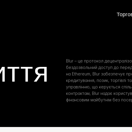
Торго
иття
Blur – це протокол децентралізо
бездозвольний доступ до передо
на Ethereum, Blur забезпечує пр
кредитування, позик, торгівлі та
управлінню, що керується спіл
контрактам, Blur надає користу
фінансовим майбутнім без посе