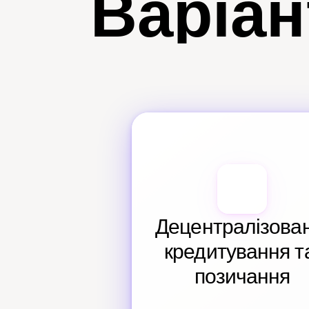
Варіан
Децентралізован
кредитування та
позичання