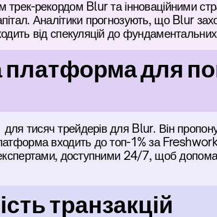
 трек-рекордом Blur та інноваційними стра
пітал. Аналітики прогнозують, що Blur захо
ходить від спекуляцій до фундаментальних 
 платформа для пок
ля тисяч трейдерів для Blur. Він пропону
латформа входить до топ-1% за Freshworks
 експертами, доступними 24/7, щоб допома
сть транзакцій