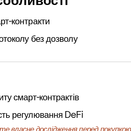
собливості
рт-контракти
отоколу без дозволу
иту смарт-контрактів
сть регулювання DeFi
е власне дослідження перед покупкою 