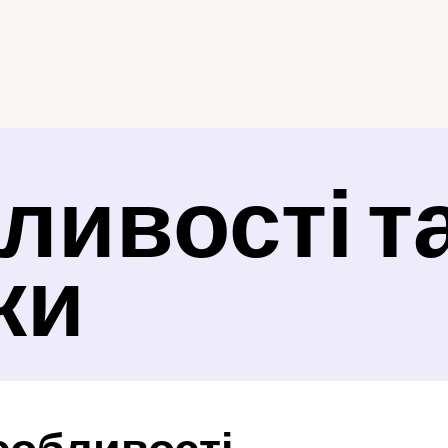
ивості та
ки