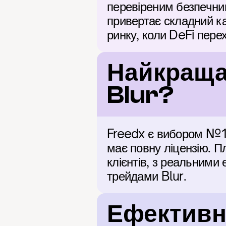
перевіреним безпечним
привертає складний ка
ринку, коли DeFi пере
Найкраща
Blur?
Freedx є вибором №1 д
має повну ліцензію. П
клієнтів, з реальними
трейдами Blur.
Ефективні