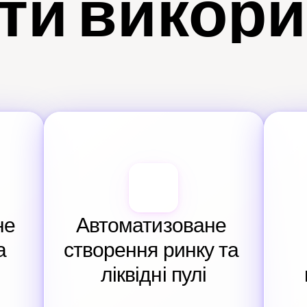
ти викор
е 
Автоматизоване 
 
створення ринку та 
ліквідні пулі