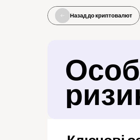
Назад до криптовалют
Особл
ризи