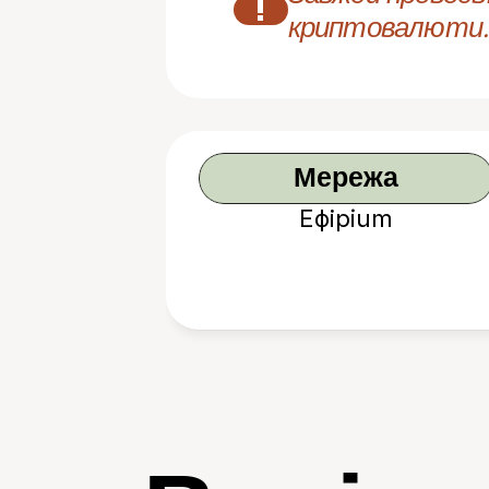
!
криптовалюти.
Мережа
Ефірium