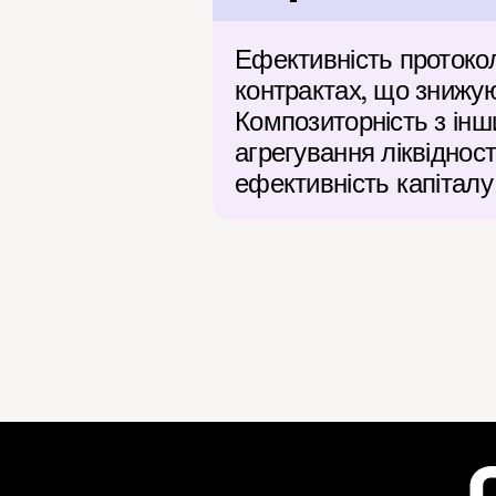
Ефективність протокол
контрактах, що знижую
Композиторність з інш
агрегування ліквідност
ефективність капіталу