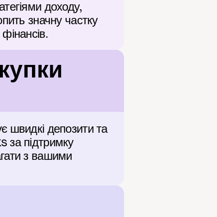
тегіями доходу, 
пить значну частку 
фінансів.
упки 
є швидкі депозити та 
 за підтримку 
гати з вашими 