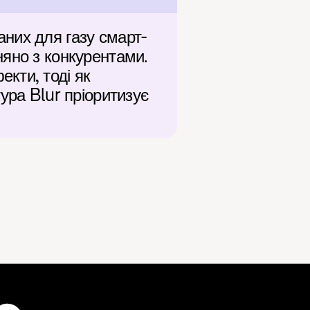
них для газу смарт-
яно з конкурентами. 
ти, тоді як 
ура Blur пріоритизує 