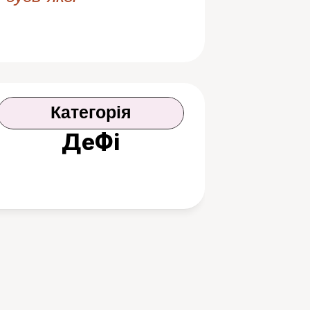
Категорія
ДеФі