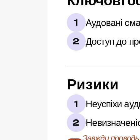
Ключові о
Аудовані сма
1
Доступ до пр
2
Ризики
Неуспіхи ауд
1
Невизначені
2
Завжди проводьт