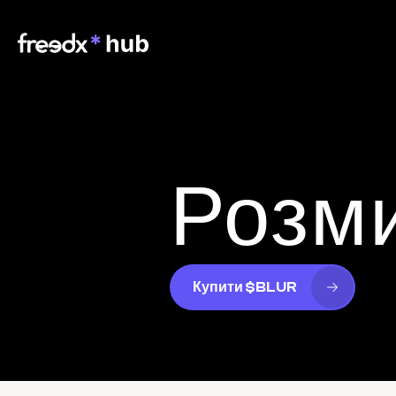
Розм
Купити $BLUR