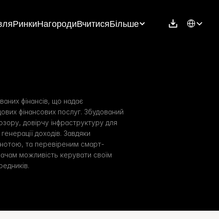
Select Langu
вля
Ринки
Нагороди
Вчитися
Більше
ваних фінансів, що надає 
вих фінансових послуг. Збудований 
озору, довірчу інфраструктуру для 
 генерації доходів. Завдяки 
ьнотою, та перевіреним смарт-
вачам можливість керувати своїм 
редників.