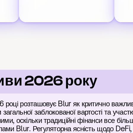
иви 2026 року
році розташовує Blur як критично важливу
агальної заблокованої вартості та участю 
ими, оскільки традиційні фінанси все більш
ами Blur. Регуляторна ясність щодо DeFi, у