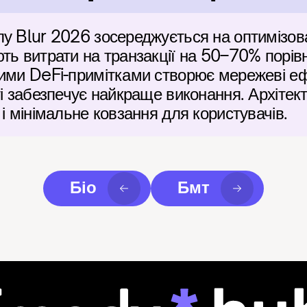
у Blur 2026 зосереджується на оптимізова
ть витрати на транзакції на 50–70% порівн
ими DeFi-примітками створює мережеві ефек
і забезпечує найкраще виконання. Архітект
 і мінімальне ковзання для користувачів.
Біо
Бмт