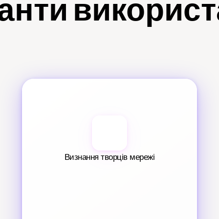
анти викорис
Визнання творців мережі