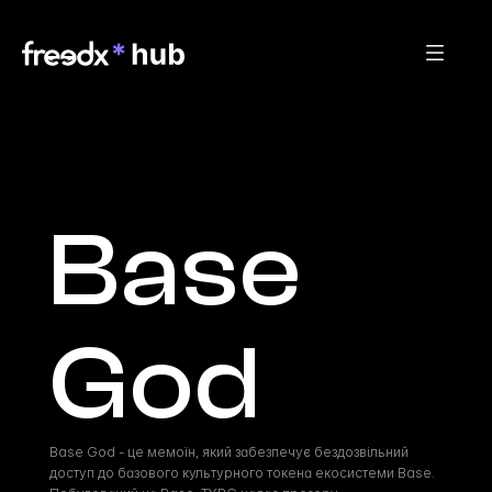
Base 
God
Base God - це мемоїн, який забезпечує бездозвільний 
доступ до базового культурного токена екосистеми Base. 