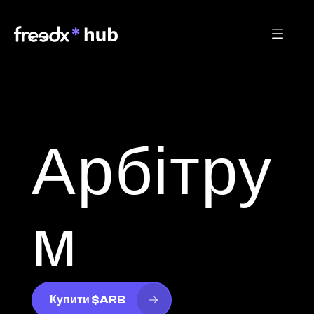
Арбітру
м
Купити $ARB