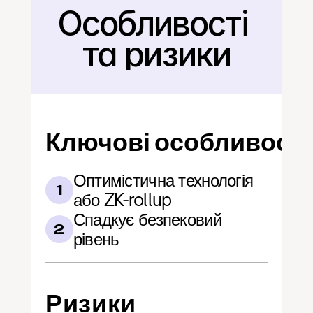
Особливості 
Назад
та ризики
Ключові особливості
Оптимістична технологія 
1
або ZK-rollup
Спадкує безпековий 
2
рівень
Ризики