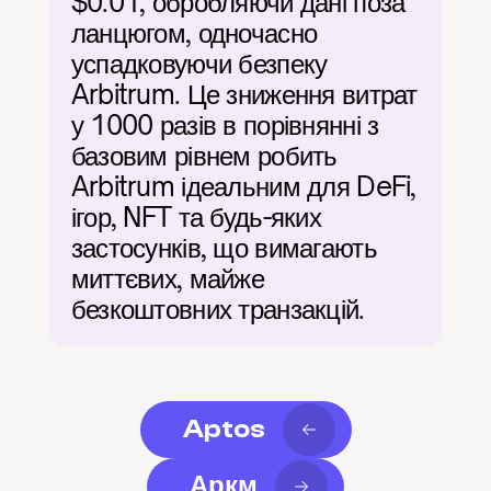
$0.01, обробляючи дані поза 
ланцюгом, одночасно 
успадковуючи безпеку 
Arbitrum. Це зниження витрат 
у 1000 разів в порівнянні з 
базовим рівнем робить 
Arbitrum ідеальним для DeFi, 
ігор, NFT та будь-яких 
застосунків, що вимагають 
миттєвих, майже 
безкоштовних транзакцій.
Aptos
Аркм