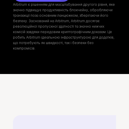
Arbitrum є рішенням для масштабування другого рівня, яке 
значно підвищує продуктивність блокчейну, обробляючи 
транзакції поза основним ланцюжком, зберігаючи його 
безпеку. Заснований на Arbitrum, Arbitrum досягає 
революційної пропускної здатності та значно нижчих 
комісій завдяки передовим криптографічним доказам. Це 
робить Arbitrum ідеальною інфраструктурою для додатків, 
що потребують як швидкості, так і безпеки без 
компромісів.