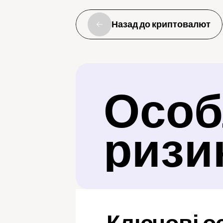
Назад до криптовалют
Особл
ризи