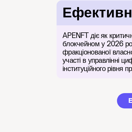
Ефективні
APENFT діє як критичн
блокчейном у 2026 роц
фракціонованої власно
участі в управлінні 
інституційного рівня п