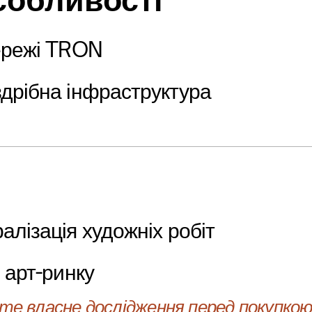
собливості
мережі TRON
дрібна інфраструктура
алізація художніх робіт
ь арт-ринку
е власне дослідження перед покупкою 