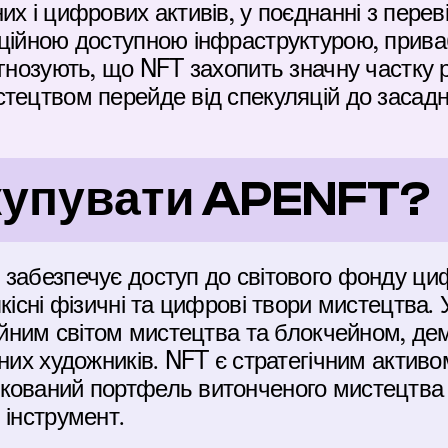
их і цифрових активів, у поєднанні з перев
аційною доступною інфраструктурою, прива
гнозують, що NFT захопить значну частку ри
стецтвом перейде від спекуляцій до засад
 купувати APENFT?
забезпечує доступ до світового фонду циф
якісні фізичні та цифрові твори мистецтва.
ційним світом мистецтва та блокчейном, де
них художників. NFT є стратегічним активом
ований портфель витонченого мистецтва че
 інструмент.