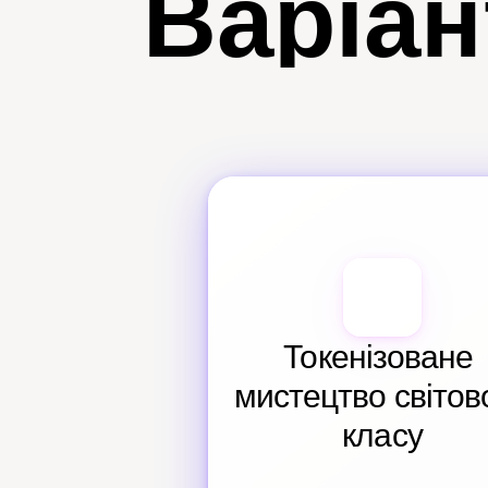
Варіан
Токенізоване 
мистецтво світово
класу