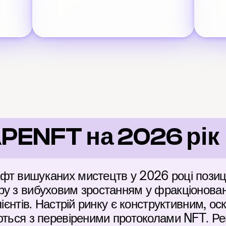
PENFT на 2026 рік
фт вишуканих мистецтв у 2026 році позиці
ру з вибуховим зростанням у фракціонован
лієнтів. Настрій ринку є конструктивним, оск
ються з перевіреними протоколами NFT. Рег