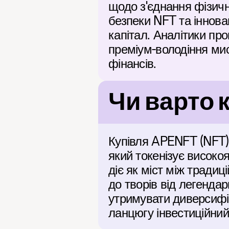
щодо з'єднання фізичн
безпеки NFT та іннов
капітал. Аналітики про
преміум-володіння ми
фінансів.
Чи варто
Купівля APENFT (NFT) 
який токенізує високо
діє як міст між тради
до творів від легендар
утримувати диверсифік
ланцюгу інвестиційний