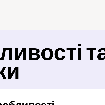
ивості та
ки