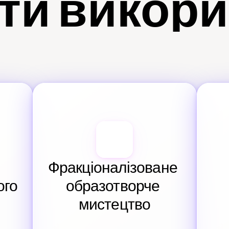
ти викор
Фракціоналізоване 
го 
образотворче 
мистецтво