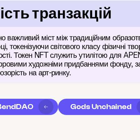
сть транзакцій
о важливий міст між традиційним образот
і, токенізуючи світового класу фізичні тво
сті. Токен NFT служить утилітою для APEN
цифровими художніми придбаннями фонду, з
розорість на арт-ринку.
BendDAO
Gods Unchained