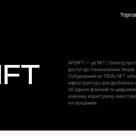
Торго
NFT
APENFT — це NFT / Gaming прот
доступ до токенізованих творів 
Побудований на TRON, NFT забе
інфраструктуру для дроблення ш
об'єднати фізичний та цифровий
кожному користувачу інвестува
посередників.