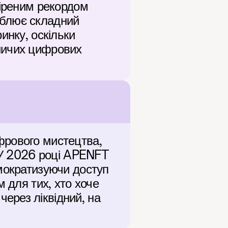
іреним рекордом 
блює складний 
нку, оскільки 
ничих цифрових 
рового мистецтва, 
 У 2026 році APENFT 
мократизуючи доступ 
 для тих, хто хоче 
рез ліквідний, на 