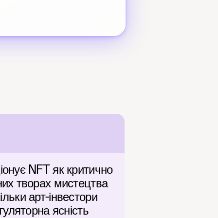
онує NFT як критично 
их творах мистецтва 
ільки арт-інвестори 
уляторна ясність 