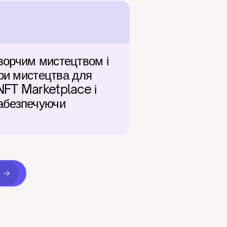
ворчим мистецтвом і 
ри мистецтва для 
FT Marketplace і 
абезпечуючи 