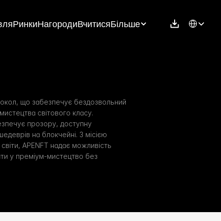
Select Langu
вля
Ринки
Нагороди
Вчитися
Більше
окол, що забезпечує бездозвольний 
мистецтва світового класу. 
зпечує прозору, доступну 
едеврів на блокчейні. З місією 
 світи, APENFT надає можливість 
ти у преміум-мистецтво без 