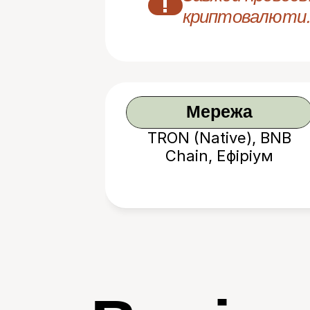
!
криптовалюти.
Мережа
TRON (Native), BNB
Chain, Ефіріум
(Ethereum)