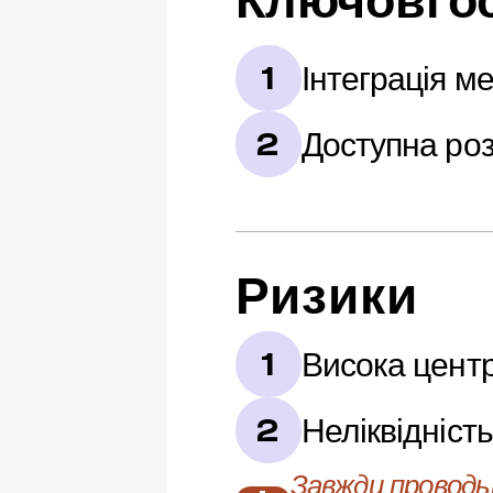
Ключові о
Інтеграція 
1
Доступна роз
2
Ризики
Висока центр
1
Неліквідніст
2
Завжди проводьт