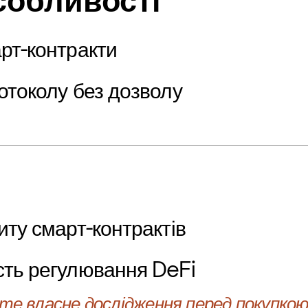
собливості
рт-контракти
отоколу без дозволу
иту смарт-контрактів
сть регулювання DeFi
е власне дослідження перед покупкою 