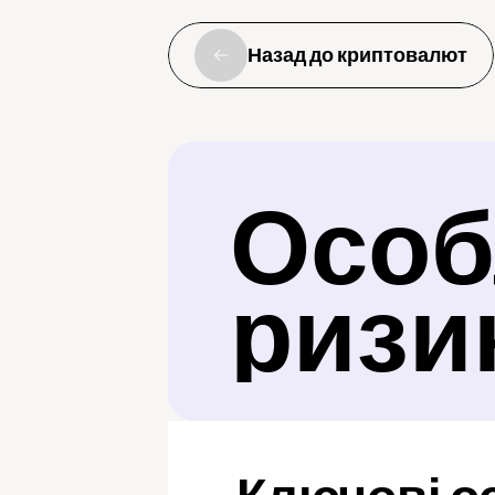
Назад до криптовалют
Особл
ризи