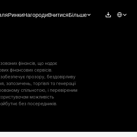
Select Langu
вля
Ринки
Нагороди
Вчитися
Більше
ованих фінансів, що надає 
их фінансових сервісів. 
 забезпечує прозору, бездовірливу 
, запозичень, торгівлі та генерації 
рованому спільнотою, і перевіреним 
користувачам можливість 
айбутнє без посередників.