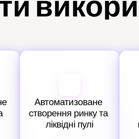
ти викор
е 
Автоматизоване 
 
створення ринку та 
ліквідні пулі