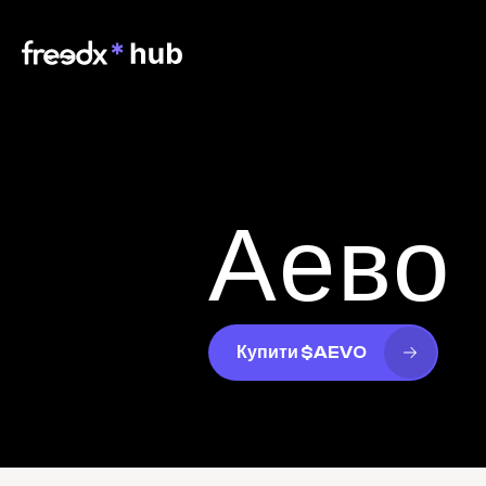
Аево
Купити $AEVO