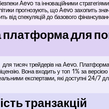
безпеки Aevo та інноваційними стратегіями 
літики прогнозують, що Aevo захопить значн
ить від спекуляцій до базового фінансуван
 платформа для пок
для тисяч трейдерів на Aevo. Платформа 
ліцензію. Вона входить у топ 1% за версією
 реальними експертами, які доступні 24/7 д
сть транзакцій