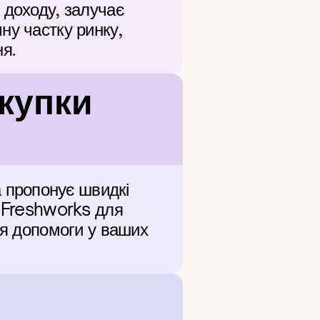
доходу, залучає 
у частку ринку, 
ня.
упки 
пропонує швидкі 
 Freshworks для 
ля допомоги у ваших 