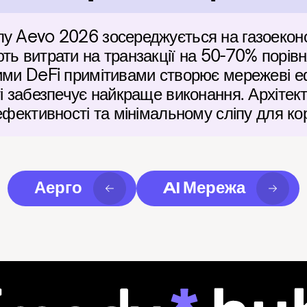
лу Aevo 2026 зосереджується на газоекон
ть витрати на транзакції на 50-70% порівн
ими DeFi примітивами створює мережеві ефе
ті забезпечує найкраще виконання. Архітек
ефективності та мінімальному сліпу для ко
Аерго
AI Мережа