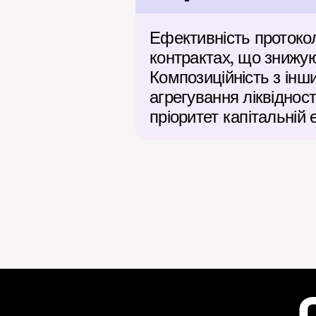
Ефективність протоко
контрактах, що знижую
Композиційність з інш
агрегування ліквіднос
пріоритет капітальній 