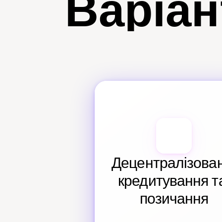
Варіан
Децентралізован
кредитування та
позичання