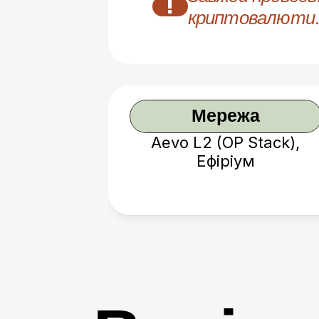
!
криптовалюти.
Мережа
Aevo L2 (OP Stack),
Ефіріум