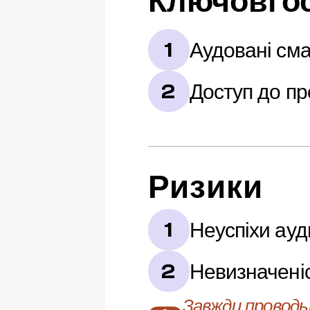
Ключові о
Аудовані сма
1
Доступ до пр
2
Ризики
Неуспіхи ауд
1
Невизначені
2
Завжди проводьт