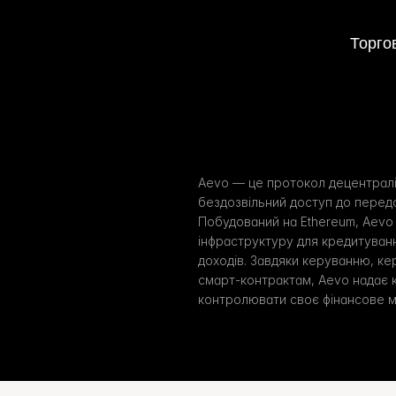
Торго
Aevo — це протокол децентраліз
бездозвільний доступ до передов
Побудований на Ethereum, Aevo
інфраструктуру для кредитування
доходів. Завдяки керуванню, ке
смарт-контрактам, Aevo надає 
контролювати своє фінансове м