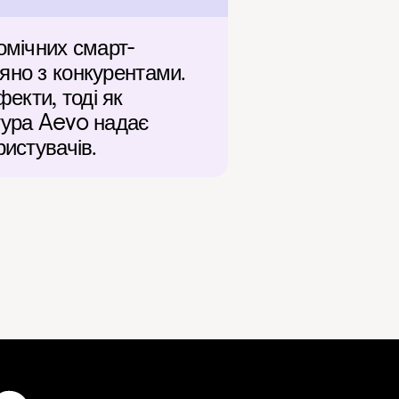
омічних смарт-
яно з конкурентами. 
кти, тоді як 
тура Aevo надає 
ристувачів.