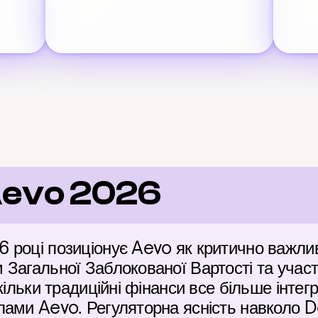
Aevo 2026
році позиціонує Aevo як критично важливу
Загальної Заблокованої Вартості та участю 
кільки традиційні фінанси все більше інтегр
ами Aevo. Регуляторна ясність навколо DeF