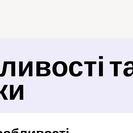
ивості та
ки