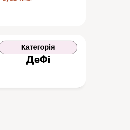
Категорія
ДеФі