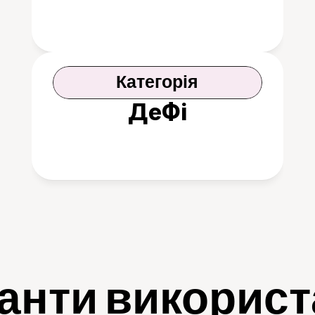
Категорія
ДеФі
анти викорис