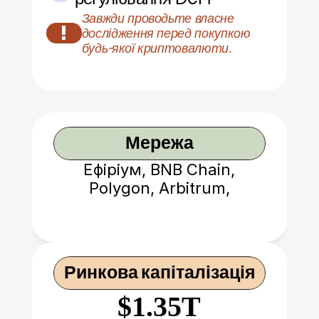
Завжди проводьте власне 
!
дослідження перед покупкою 
будь-якої криптовалюти.
Мережа
Ефіріум, BNB Chain,
Polygon, Arbitrum,
Optimism, Base,
Avalanche, Fantom,
Gnosis, Klaytn, zkSync
Ринкова капіталізація
$1.35T