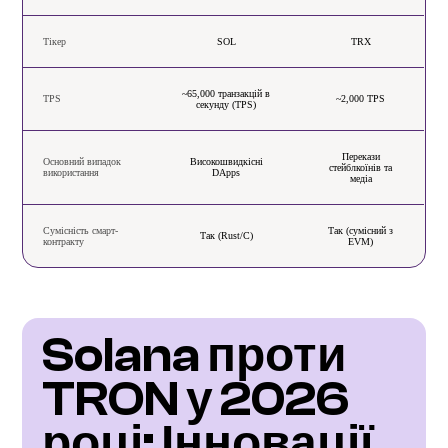
Тікер
SOL
TRX
~65,000 транзакцій в
TPS
~2,000 TPS
секунду (TPS)
Перекази
Основний випадок
Високошвидкісні
стейблкоїнів та
використання
DApps
медіа
Сумісність смарт-
Так (сумісний з
Так (Rust/C)
контракту
EVM)
Solana проти 
TRON у 2026 
році: Інновації 