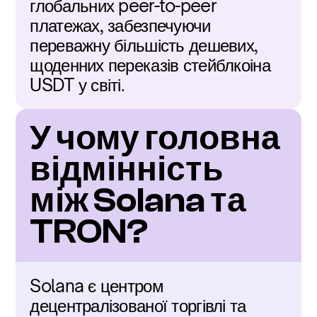
глобальних peer-to-peer 
платежах, забезпечуючи 
переважну більшість дешевих, 
щоденних переказів стейблкоіна 
USDT у світі.
У чому головна 
відмінність 
між Solana та 
TRON?
Solana є центром 
децентралізованої торгівлі та 