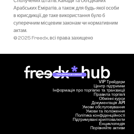
Сполучених Штатів, Канади та Об’єднаних 
Арабських Еміратів, а також для будь-якої особи 
в юрисдикції, де таке використання було б 
суперечним місцевим законам чи нормативним 
актам.
© 2025 Freedx, всі права захищено
Приєднатися до кампанії
VIP Трейдери
Центр підтримки
Інформація про торгівлю та транзакції
Правила торгівлі
Обмінні курси
Документація API
Умови обслуговування
Умови та положення
Політика конфіденційності
Підтримувані криптовалюти
Енциклопедія
Порівняйте активи