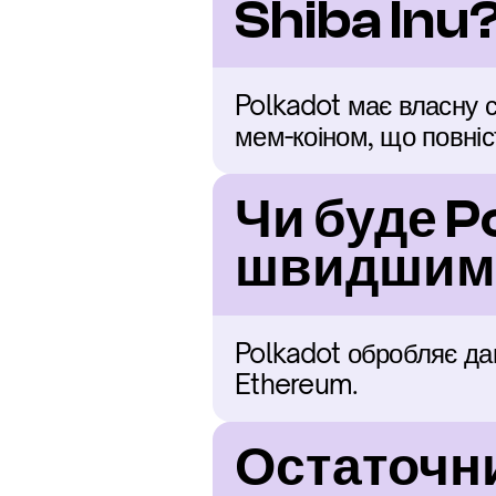
Shiba Inu
Polkadot має власну с
мем-коіном, що повні
Чи буде Po
швидшим 
Polkadot обробляє дан
Ethereum.
Остаточни