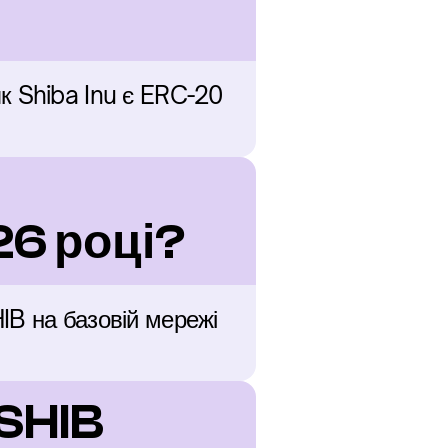
к Shiba Inu є ERC-20 
6 році?
B на базовій мережі 
 SHIB