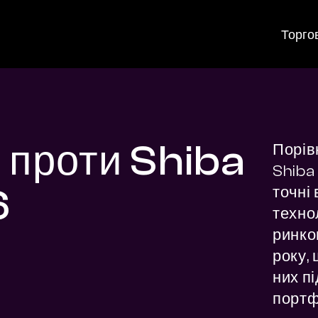
Торго
 проти Shiba
Порів
Shiba 
6
точні 
технол
ринко
року, 
них п
портф