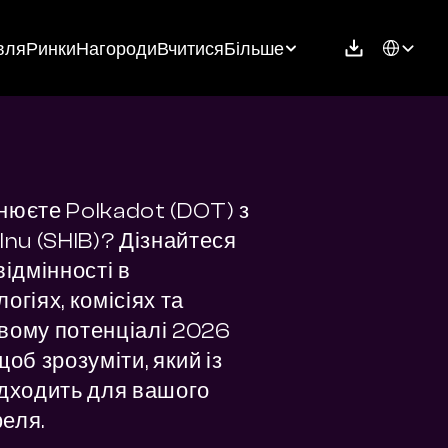
Select Langu
вля
Ринки
Нагороди
Вчитися
Більше
нюєте Polkadot (DOT) з 
Inu (SHIB)? Дізнайтеся 
відмінності в 
огіях, комісіях та 
вому потенціалі 2026 
щоб зрозуміти, який із 
ідходить для вашого 
еля.