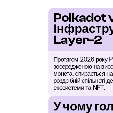
Polkadot v
Інфрастру
Layer-2
Протягом 2026 року Po
зосередженою на висок
монета, спирається на
роздрібній спільноті 
екосистеми та NFT.
У чому гол