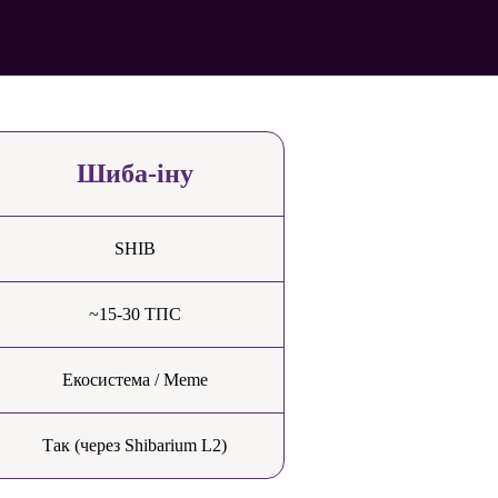
Шиба-іну
SHIB
~15-30 ТПС
Екосистема / Meme
Так (через Shibarium L2)