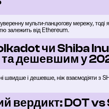
?
уверенну мульти-ланцюгову мережу, тоді я
стю залежить від Ethereum.
lkadot чи Shiba Inu 
та дешевшим у 202
і швидше і дешевше, ніж взаємодіяти з SHI
й вердикт: DOT vs