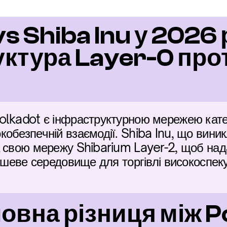
s Shiba Inu у 2026 р
ктура Layer-0 прот
lkadot є інфраструктурною мережею катего
обезпечній взаємодії. Shiba Inu, що вини
 свою мережу Shibarium Layer-2, щоб нада
дешеве середовище для торгівлі високоспе
овна різниця між Po