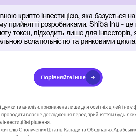
ною крипто інвестицією, яка базується на 
му прийнятті розробниками. Shiba Inu - це 
оту токен, підходить лише для інвесторів, я
альною волатильністю та ринковими циклам
Порівняйте інше
 думки та аналізи, призначена лише для освітніх цілей і не є
 проводити власне дослідження перед прийняттям будь-яких і
та інвестиційні рішення.
жителів Сполучених Штатів, Канади та Об’єднаних Арабських Е