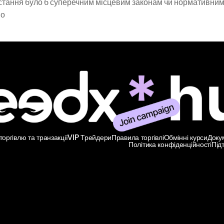
ристання було б суперечним місцевим законам чи нормативним
но
оргівлю та транзакції
VIP Трейдери
Правила торгівлі
Обмінні курси
Доку
Політика конфіденційності
Під