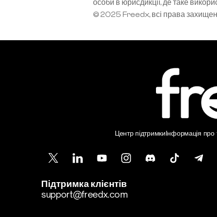
особи в юрисдикції, де таке вико
© 2025 Freedx, всі права захище
Центр підтримки
Інформація про т
Підтримка клієнтів
support@freedx.com