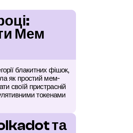
оці: 
и Мем 
рії блакитних фішок, 
кла як простий мем-
ти своїй пристрасній 
кулятивними токенами 
lkadot та 