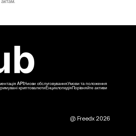
 актам.
ментація API
Умови обслуговування
Умови та положення
тримувані криптовалюти
Енциклопедія
Порівняйте активи
@ Freedx 2026