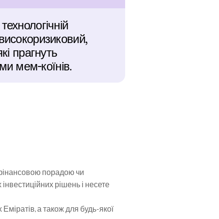
технологічній 
високоризиковий, 
кі прагнуть 
и мем-коїнів.
 фінансовою порадою чи 
нвестиційних рішень і несете 
міратів, а також для будь-якої 