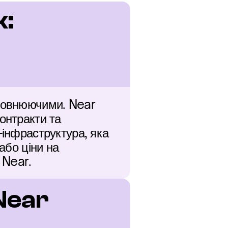
: 
повнюючими. Near 
онтракти та 
інфраструктура, яка 
або ціни на 
 Near.
Near 