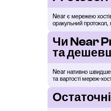
Near є мережею хостів 
оракульний протокол, 
Чи Near P
та дешевш
Near нативно швидше т
та вартості мереж-хос
Остаточні