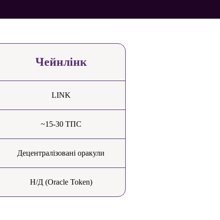
Чейнлінк
LINK
~15-30 ТПС
Децентралізовані оракули
Н/Д (Oracle Token)