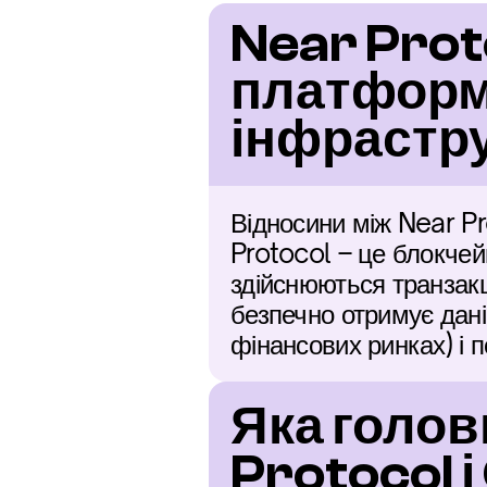
Near Proto
платформи
інфрастр
Відносини між Near Pr
Protocol – це блокчейн
здійснюються транзакці
безпечно отримує дані 
фінансових ринках) і п
Яка голов
Protocol і