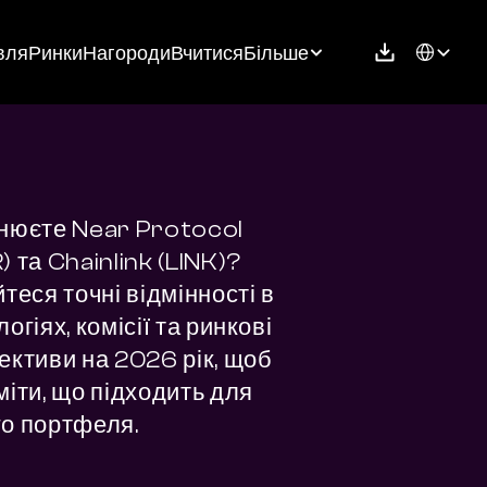
Select Langu
вля
Ринки
Нагороди
Вчитися
Більше
нюєте Near Protocol 
 та Chainlink (LINK)? 
теся точні відмінності в 
огіях, комісії та ринкові 
ективи на 2026 рік, щоб 
іти, що підходить для 
о портфеля.