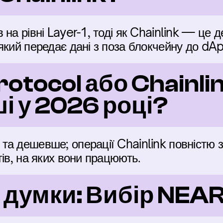
на рівні Layer-1, тоді як Chainlink — це д
який передає дані з поза блокчейну до dA
rotocol або Chainli
і у 2026 році?
а дешевше; операції Chainlink повністю з
тів, на яких вони працюють.
 думки: Вибір NEAR