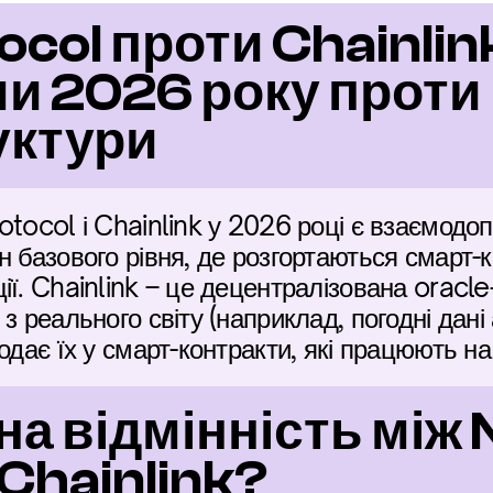
col проти Chainlink
 2026 року проти 
уктури
otocol і Chainlink у 2026 році є взаємодо
 базового рівня, де розгортаються смарт-к
ї. Chainlink – це децентралізована oracle-
з реального світу (наприклад, погодні дані 
одає їх у смарт-контракти, які працюють на
на відмінність між 
 Chainlink?