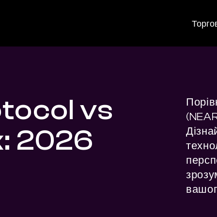
Торго
tocol vs
Порів
(NEAR)
k: 2026
Дізнай
технол
персп
зрозум
вашог