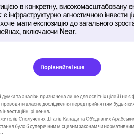
тицією в конкретну, високомасштабовану еко
nk є інфраструктурно-агностичною інвестиці
 хоче мати експозицію до загального зроста
чейнах, включаючи Near.
Порівняйте інше
 думки та аналізи, призначена лише для освітніх цілей і не є
 проводити власне дослідження перед прийняттям будь-яких і
та інвестиційні рішення.
жителів Сполучених Штатів, Канади та Об’єднаних Арабських Е
ристання було б суперечним місцевим законам чи нормативним