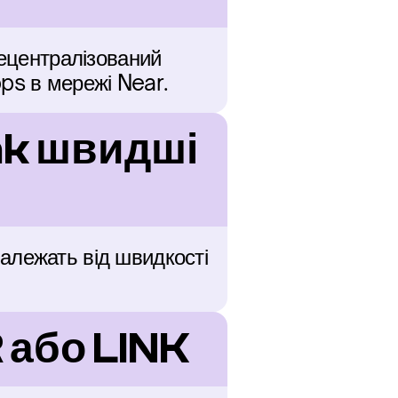
ецентралізований 
pps в мережі Near.
nk швидші 
алежать від швидкості 
 або LINK